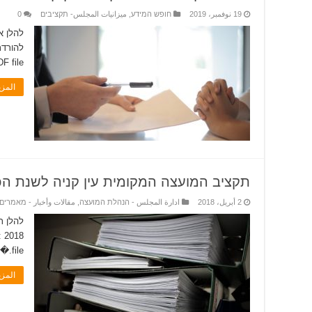
19 نوفمبر، 2019
חופש המידע
,
ميزانيات المجلس- תקציבים
0
 file.�
المز
תקציב המועצה המקומית עין קניה לשנת הכספי
2 أبريل، 2018
ادارة المجلس - הנהלת המועצה
,
مقالات وأخبار - מאמרים
להלן ת
file.�
المز