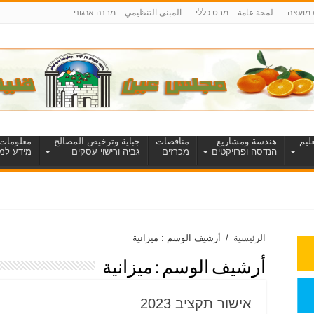
 מועצה
لمحة عامة – מבט כללי
المبنى التنظيمي – מבנה ארגוני
ليم
هندسة ومشاريع
مناقصات
جباية وترخيص المصالح
معلومات 
הנדסה ופרויקטים
מכרזים
גביה ורישוי עסקים
מידע למט
الرئيسية
/
أرشيف الوسم : ميزانية
أرشيف الوسم :
ميزانية
אישור תקציב 2023