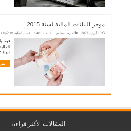
موجز البيانات المالية لسنة 2015
10 أبريل، 2017
ادارة المجلس - הנהלת המועצה
,
قسم الجباية-מחלקת גב
المالية
: you can click here to download the PDF file.�
المز
المقالات الأكثر قراءة