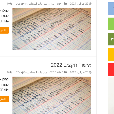
29 فبراير، 2024
חופש המידע
,
ميزانيات المجلس- תקציבים
0
 file.�
المز
אישור תקציב 2022
28 فبراير، 2023
חופש המידע
,
ميزانيات المجلس- תקציבים
0
 file.�
المز