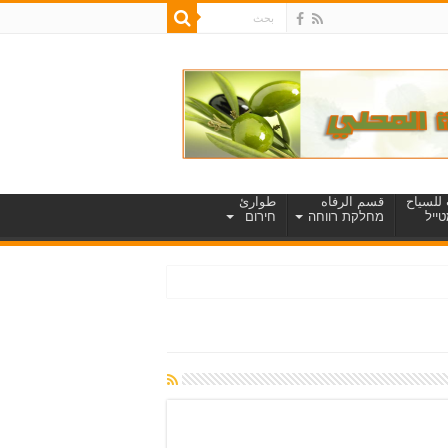
للسياح
قسم الرفاه
طوارئ
ייל
מחלקת רווחה
חירום