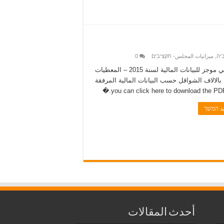
יה
,
ميزانيات المجلس- תקציבים
0
فيما يلي موجز للبيانات المالية لسنة 2015 – المعطيات
 بالالاف الشواقل حسب البيانات المالية المرفقة
يد המשך
أحدث المقالات