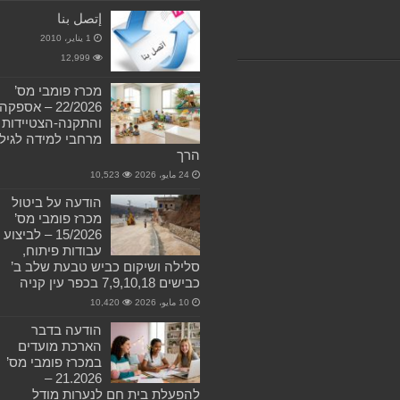
إتصل بنا
1 يناير، 2010
12,999
מכרז פומבי מס’
22/2026 – אספקה
והתקנה-הצטיידות
מרחבי למידה לגיל
הרך
24 مايو، 2026
10,523
הודעה על ביטול
מכרז פומבי מס’
15/2026 – לביצוע
עבודות פיתוח,
סלילה ושיקום כביש טבעת שלב ב’
כבישים 7,9,10,18 בכפר עין קניה
10 مايو، 2026
10,420
הודעה בדבר
הארכת מועדים
במכרז פומבי מס’
21.2026 –
להפעלת בית חם לנערות מודל