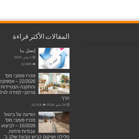
المقالات الأكثر قراءة
إتصل بنا
1 يناير، 2010
12,989
מכרז פומבי מס’
22/2026 – אספקה
והתקנה-הצטיידות
מרחבי למידה לגיל
הרך
24 مايو، 2026
10,518
הודעה על ביטול
מכרז פומבי מס’
15/2026 – לביצוע
עבודות פיתוח,
סלילה ושיקום כביש טבעת שלב ב’