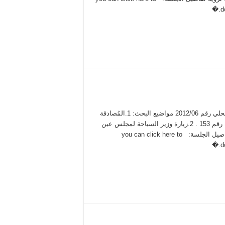
d
محضر جلسة مجلس محلي رقم 2012/06 مواضيع البحث: 1.المُصادقة
على ميزانية غير عادية رقم 153 . 2.زيارة وزير السياحة لمجلس عين
قنية المحلي. لرؤية تفاصيل الجلسة: you can click here to
d