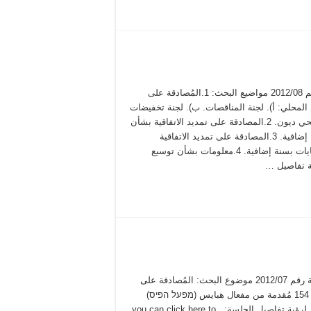
محضر جلسة عادية رقم 2012/08 مواضيع البحث: 1.المُصادقة على
محلي: أ). لجنة المناقصات. ب). لجنة تخفيضات
رقم 2012/02+ لجنة محي ديون. 2.المصادقة على تمديد الاتفاقية بشأن
سفريات الطلاب بسنة إضافية. 3.المصادقة على تمديد الاتفاقية
المعمول بها لنقل النفايات بسنة إضافية. 4.معلومات بشأن توسيع
ية تفاصيل …
محضر جلسة غير عادية رقم 2012/07 موضوع البحث: المُصادقة على
ميزانية غير عادية رقم 154 مُقدمة من مفعال هبايس (מפעל הפיס)
بقيمة 300 الف شيكل. لرؤية تفاصيل الجلسة: you can click here to