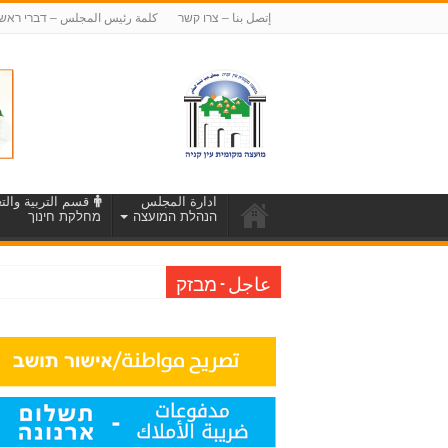
إتصل بنا – צרו קשר
كلمة رئيس المجلس – דברי ראש
ادارة المجلس
قسم التربية والتع
הנהלת המועצה
מחלקת חינוך
عاجل - מבזק