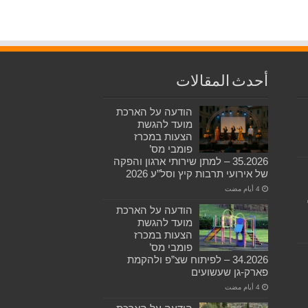
أحدث المقالات
הודעה על הארכת
מועד להגשת
הצעות במכרז
פומבי מס’
35.2026 – למתן שירותי ארגון והפקה
של אירועי תרבות קיץ וסל”ע 2026
הודעה על הארכת
מועד להגשת
הצעות במכרז
פומבי מס’
34.2026 – לפיתוח שצ”פ ולהקמת
פארק-גן שעשועים