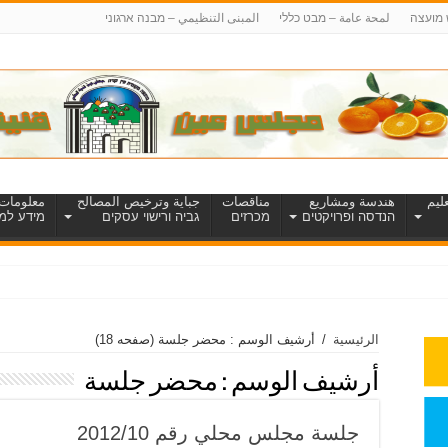
 מועצה
لمحة عامة – מבט כללי
المبنى التنظيمي – מבנה ארגוני
ليم
هندسة ومشاريع
مناقصات
جباية وترخيص المصالح
معلومات 
הנדסה ופרויקטים
מכרזים
גביה ורישוי עסקים
מידע למט
الرئيسية
/
أرشيف الوسم : محضر جلسة
(صفحه 18)
أرشيف الوسم :
محضر جلسة
جلسة مجلس محلي رقم 2012/10