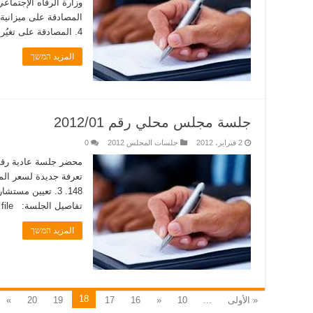
4. المصادقة على تغيُرات في الميزانية غير العادية …
المزيد המשך
جلسة مجلس محلي رقم 2012/01
2 فبراير، 2012
جلسات المجلس 2012
0
148. 3. تعيين مس
تفاصيل الجلسة: you can click here to download the PDF file.�
المزيد המשך
18
« الأولى
...
10
«
16
17
19
20
»