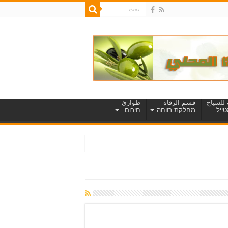
للسياح
قسم الرفاه
طوارئ
ייל
מחלקת רווחה
חירום