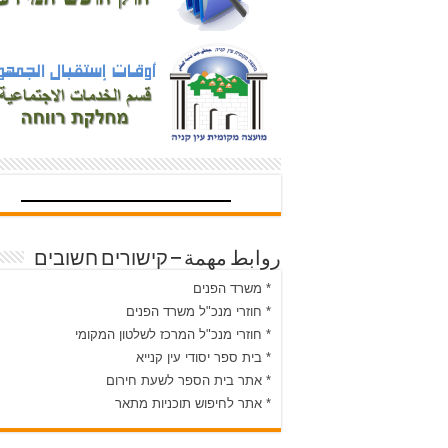
روابط مهمة – קישורים חשובים
* משרד הפנים
* חוזרי מנכ"ל משרד הפנים
* חוזרי מנכ"ל המרכז לשלטון המקומי
* בית ספר יסודי עין קנייא
* אתר בית הספר לשעת חירום
* אתר לחיפוש תוכניות מתאר