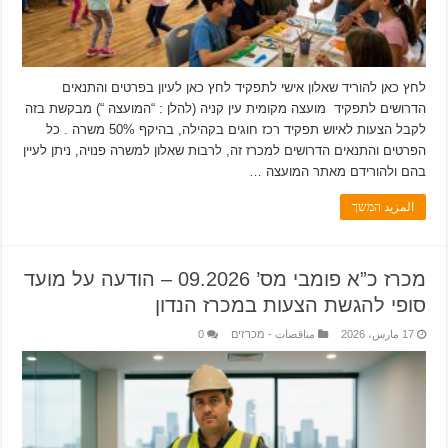
לחץ כאן להוריד שאלון אישי לתפקיד לחץ כאן לעיון בפרטים והתנאים
הדרושים לתפקיד מועצה מקומית עין קניה (להלן : “המועצה “) מבקשת בזה
לקבל הצעות לאיוש תפקיד רכז חוגים בקהילה, בהיקף 50% משרה . כל
הפרטים והתנאים הדרושים למכרז זה, לרבות שאלון למשרה פנויה, ניתן לעיין
בהם ולהורידם מאתר המועצה …
المزيد המשך
מכרז כ”א פומבי מס’ 09.2026 – הודעה על מועד
סופי להגשת הצעות במכרז הנדון
17 مارس، 2026
مناقصات - מכרזים
0