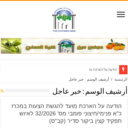
הודעה על הארכת מועד להגשת הצעות והוספת דרישות במכר
الرئيسية
/
أرشيف الوسم : خبر عاجل
أرشيف الوسم :
خبر عاجل
הודעה על הארכת מועד להגשת הצעות במכרז
כ”א פנימי/חיצוני פומבי מס’ 32/2026 לאיוש
תפקיד קצין ביקור סדיר (קב”ס)