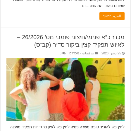
שפורם באתר המועצה ביום …
المزيد המשך
מכרז כ”א פנימי/חיצוני פומבי מס’ 26/2026 –
לאיוש תפקיד קצין ביקור סדיר (קב”ס)
25 يونيو، 2026
مناقصات - מכרזים
0
לחץ כאן להוריד טופס משרה פנויה לחץ כאן לעיון בהגדרות תפקיד מועצה