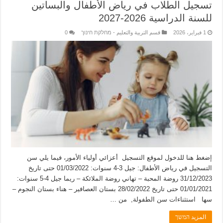
تسجيل الطلاب في رياض الأطفال والبساتين
للسنة الدراسية 2026-2027
1 فبراير، 2026
قسم التربية والتعليم - מחלקת חינוך
0
إضغط هنا للدخول لموقع التسجيل أعزائي أولياء الأمور، فيما يلي سن
التسجيل في رياض الأطفال: جيل 3-4 سنوات: 01/03/2022 حتى تاريخ
31/12/2023 روضة المحبة – تهاني روضة الملائكة – ريما جيل 4-5 سنوات:
01/01/2021 حتى تاريخ 28/02/2022 بستان العصافير – هناء بستان النجوم –
سها استثناءات سن الطفولة, من …
المزيد המשך