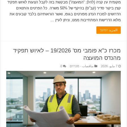
מקומית עין קניה (להלן: “המועצה“) מבקשת בזה לקבל הצעות לאיוש תפקיד
קצין ביקור סדיר (קב”ס) בהיקף של 50% משרה. כל הפרטים והתנאים
הדרושים למכרז הנדון מפורטים בגופו, ואשר הוראותיהם בלבד קובעים את
מלוא הדרישות המתחייבות ממנו, וניתן לעיין …
المزيد המשך
מכרז כ”א פומבי מס’ 19/2026 – לאיוש תפקיד
מהנדס המועצה
7 مايو، 2026
مناقصات - מכרזים
0