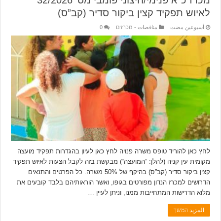
לאיוש תפקיד קצין ביקור סדיר (קב”ס)
‏أسبوعين مضت
مناقصات - מכרזים
0
לחץ כאן להוריד טופס משרה פנויה לחץ כאן לעיון בהגדרות תפקיד מועצה
מקומית עין קניה (להלן: “המועצה“) מבקשת בזה לקבל הצעות לאיוש תפקיד
קצין ביקור סדיר (קב”ס) בהיקף של 50% משרה. כל הפרטים והתנאים
הדרושים למכרז הנדון מפורטים בגופו, ואשר הוראותיהם בלבד קובעים את
מלוא הדרישות המתחייבות ממנו, וניתן לעיין …
المزيد המשך