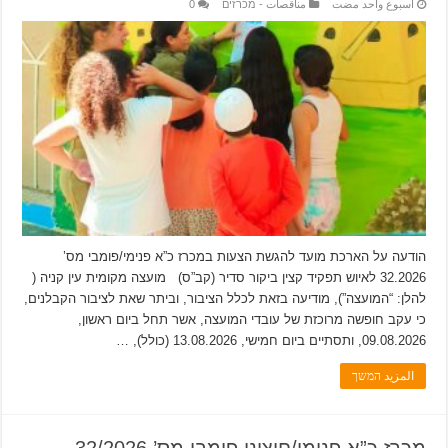
‏أسبوع واحد مضت
مناقصات - מכרזים
0
הודעה על הארכת מועד להגשת הצעות במכרז כ”א פנימי/פומבי מס’
32.2026 לאיוש תפקיד קצין ביקור סדיר (קב”ס) מועצה מקומית עין קניה (
להלן: “המועצה”), מודיעה בזאת לכלל הציבור, וביתר שאת לציבור הקבלנים,
כי עקב חופשה מרוכזת של עובדי המועצה, אשר תחל ביום ראשון,
09.08.2026, ותסתיים ביום חמישי, 13.08.2026 (כולל), …
المزيد המשך
מכרז כ”א פנימי/חיצוני פומבי מס’ 32/2026