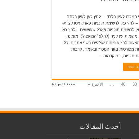
המכרז לעיון בלבד – לחץ כאן לעיון בכתב
 – לחץ כאן לרשימת תוכניות פארק אטרקציות-
ן לרשימת תוכניות פארק שעשועים – לחץ כאן
מקומית עין קניה (להלן: “המועצה“), מזמינה
צעות לבצוע פיתוח שצ”פים בשני אתרים. כל
ת מפורטות בגוף המכרז ובאומדן, לרבות
 תכניות, במוקדמות …
يد המשך
30
40
...
الأخيرة »
صفحة 11 من 48
أحدث المقالات