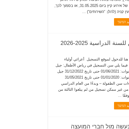
והפקה של אירוע קיץ ביום 31.05.2025, או בסמוך לכך,
ין קניה (להלן: “השירותים“) …
يد המשך
لدراسية 2025-2026
نا للدخول لموقع التسجيل أعزائي أولياء
، فيما يلي سن التسجيل في رياض الأطفال: جيل
3-4 سنوات: 01/06/2021 حتى تاريخ 31/12/2022 جيل
4-5 سنوات: 01/01/2020 حتى تاريخ 31/05/2021
ءات سن الطفولة – وبدءًا من العام الدراسي
20, من غير ممكن تسجيل من لم يبلغوا الثالثة من
فقًا …
يد המשך