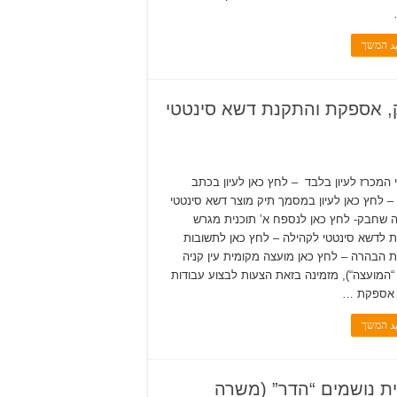
يد המשך
עבודות פירוק, אספקת והתקנת דשא סינטטי
המכרז לעיון בלבד – לחץ כאן לעיון בכתב
 – לחץ כאן לעיון במסמך תיק מוצר דשא סינטטי
 שחבק- לחץ כאן לנספח א’ תוכנית מגרש
ת לדשא סינטטי לקהילה – לחץ כאן לתשובות
 הבהרה – לחץ כאן מועצה מקומית עין קניה
 “המועצה“), מזמינה בזאת הצעות לבצוע עבודות
, אספקת …
يد המשך
א 07/2025 – עו”ס תכנית נושמים “הדר” (משרה