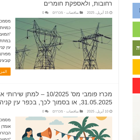
רחובות, ולאספקת חומרים
15 أبريل، 2025
مناقصات - מכרזים
0
מסמכי 
כמויות
“המועצ
במתח נ
עין קנ
מפורטי
קובעים
المز
מכרז פומבי מס’ 10/2025 – 
31.05.2025, או בסמוך לכך, בכפר עין קניה
10 أبريل، 2025
مناقصات - מכרזים
0
מסמכי 
אומדן 
הבהרה 
“המועצ