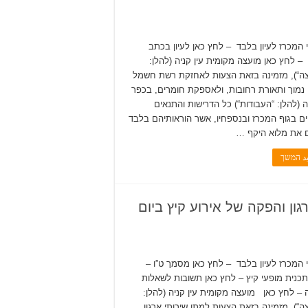
המכרז לעיון בלבד – לחץ כאן לעיון בכתב
 – לחץ כאן מועצה מקומית עין קניה (להלן:
ה“), מזמינה בזאת הצעות לאחזקת רשת חשמל
מוך ותאורת רחובות, ולאספקת חומרים, בכפר
יה (להלן: “העבודות“) כל הדרישות והתנאים
ם בגוף המכרז ובנספחיו, אשר הוראותיהם בלבד
 את מלוא היקף …
يد המשך
למתן שירותי ארגון והפקה של אירוע קיץ ביום
המכרז לעיון בלבד – לחץ כאן מסמך ט”ו –
תכנית מופעי קיץ – לחץ כאן תשובות לשאלות
– לחץ כאן מועצה מקומית עין קניה (להלן:
ה“), מזמינה בזאת הצעות למתן שירותי ארגון