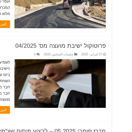
המכרז 
מלוא ה
المز
פרוטוקול ישיבת מועצה מס’ 04/2025
27 فبراير، 2025
جلسات المجلس 2025
0
הישיבה
השתתפו
חבר מו
חבר מו
מועצה 
المز
מכרז פומבי 05.2025 – לבצוע פיתוח שצ”פים בשני אתרים