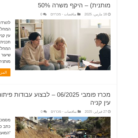
מותנית) – היקף משרה 50%
18 مارس، 2025
مناقصات - מכרזים
0
להורדת
המחלקה
עין קנ
תכנית 
המחלקה
מותנית
المز
עין קניה
27 فبراير، 2025
مناقصات - מכרזים
0
מסמכי 
כתב כמ
“המועצ