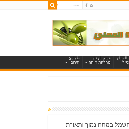
للسياح
قسم الرفاه
طوارئ
ייל
מחלקת רווחה
חירום
– לאחזקת רשת חשמל במתח נמוך ותאורת