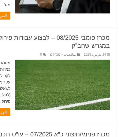
מס’ …
المز
מכרז פומבי 08/2025 – לבצוע 
במגרש שחב”ק
24 مارس، 2025
مناقصات - מכרזים
0
מסמכי 
כמויות
לקהילה
עקרוני
לשאלות
(להלן:
פירוק
المز
מכרז פנימי/חיצוני כ”