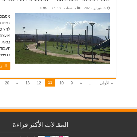
25 فبراير، 2025
مناقصات - מכרזים
0
מסמכי 
כמויות
לחץ כא
מועצה 
בזאת ה
העבודו
ברשימת
المز
11
« الأولى
...
«
9
10
12
13
»
20
المقالات الأكثر قراءة