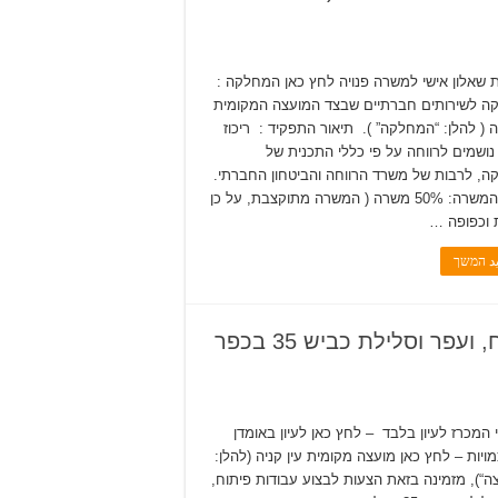
 שאלון אישי למשרה פנויה לחץ כאן המחלקה :
 לשירותים חברתיים שבצד המועצה המקומית
יה ( להלן: “המחלקה” ). תיאור התפקיד : ריכוז
נושמים לרווחה על פי כללי התכנית של
, לרבות של משרד הרווחה והביטחון החברתי.
שיעור המשרה: 50% משרה ( המשרה מתוקצבת, על כן
 וכפופה …
يد המשך
מכרז פומבי 06/2025 – לבצוע עבודות פיתוח, ועפר וסלילת כביש 35 בכפר
המכרז לעיון בלבד – לחץ כאן לעיון באומדן
ויות – לחץ כאן מועצה מקומית עין קניה (להלן:
ה“), מזמינה בזאת הצעות לבצוע עבודות פיתוח,