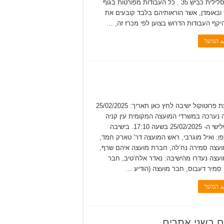
ועפר וסלילית כביש 35 . כל העבודות מפורטות בגוף
ובאומדן, אשר הוראותיהם בלבד קובעים את
יקף העבודות הדרוש בצוען לפי מכרז זה, …
يد המשך
לשמיעת פרוטוקול ישיבה לחץ כאן תאריך: 25/02/2025
 נערכה במשרדי המועצה המקומית עין קניה
ביום שלישי ה- 25/02/2025 בשעה 17:10. בישיבה
: ואיל מוגרבי, ראש המועצה דר’ טארק חמד,
עצה סמירה נח’לה, חברת מועצה איהם שרף,
עצה נעדרו מהישיבה: נאדר אלח’טיב, חבר
סמיר דעבוס, חבר מועצה (הודיע …
يد המשך