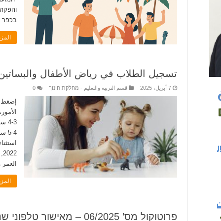
בכפר ע
المز
تسجيل الطلاب في رياض الأطفال والبساتين للسنة ا
7 أبريل، 2025
قسم التربية والتعليم - מחלקת חינוך
0
إضغط ه
الأمور
استثنا
22
العمر و
المز
פרוטוקול מס’ 06/2025 – מאישור טלפוני שנעשה מול חברי המועצה