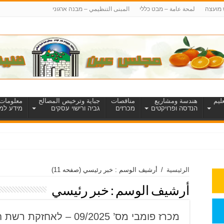
 מועצה
لمحة عامة – מבט כללי
المبنى التنظيمي – מבנה ארגוני
ليم
هندسة ومشاريع
مناقصات
جباية وترخيص المصالح
معلومات 
הנדסה ופרויקטים
מכרזים
גביה ורישוי עסקים
מידע למט
צעות
الرئيسية
/
أرشيف الوسم : خبر رئيسي
(صفحه 11)
أرشيف الوسم :
خبر رئيسي
מכרז פומבי מס’ 09/2025 