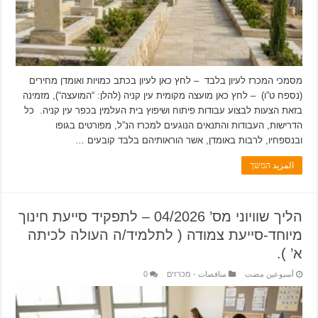
מסמכי המכרז לעיון בלבד – לחץ כאן לעיון בכתב כמויות ואומדן מחירים
(נספח ט”ו) – לחץ כאן מועצה מקומית עין קניה (להלן: “המועצה“), מזמינה
בזאת הצעות לבצוע עבודות פיתוח ושיפוץ בית העלמין בכפר עין קניה. כל
הדרישות, העבודות והתנאים הנוגעים למכרז הנ”ל, מפורטים בגופו
ובנספחיו, לרבות באומדן, אשר הוראותיהם בלבד קובעים …
المزيد המשך
הליך שוויוני מס’ 04/2026 – לתפקיד סייעת חינוך
מיוחד-סייעת צמודה ( לתלמיד/ה העולה לכיתה
א’ ).
‏أسبوعين مضت
مناقصات - מכרזים
0