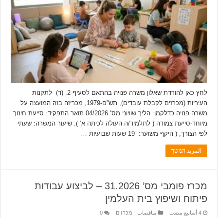
לחץ כאן להורדת שאלון משרה פנויה בהתאם לסעיף 2. (ד) לתקנות
העיריות (מכרזים לקבלת עובדים), תש”ם-1979, מכריזה בזה המועצה על
משרה פנויה כדלקמן: הליך שוויוני מס’ 04/2026 תואר התפקיד: סייעת חינוך
מיוחד-סייעת צמודה ( לתלמיד/ה העולה לכיתה א’ ). שיעור המשרה: שעתי
לפי הצורך, ( היקף משוער: 19 שעות שבועיות …
المزيد המשך
מכרז פומבי מס’ 31.2026 – לביצוע עבודות
פיתוח ושיפוץ בית העלמין
مناقصات - מכרזים
0