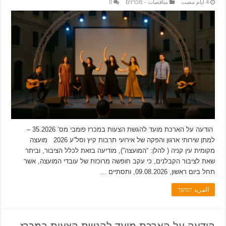
مناقصات - מכרזים
0
הודעה על הארכת מועד להגשת הצעות במכרז פומבי מס’ 35.2026 –
למתן שירותי ארגון והפקה של אירועי תרבות קיץ וסל”ע 2026 מועצה
מקומית עין קניה ( להלן: “המועצה”), מודיעה בזאת לכלל הציבור, וביתר
שאת לציבור הקבלנים, כי עקב חופשה מרוכזת של עובדי המועצה, אשר
תחל ביום ראשון, 09.08.2026, ותסתיים …
المزيد המשך
הודעה על הארכת מועד להגשת הצעות במכרז