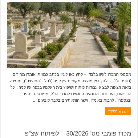
מסמכי המכרז לעיון בלבד – לחץ כאן לעיון בכתב כמויות ואומדן מחירים
(נספח ט”ו) – לחץ כאן מועצה מקומית עין קניה (להלן: “המועצה“), מזמינה
בזאת הצעות לבצוע עבודות פיתוח ושיפוץ בית העלמין בכפר עין קניה. כל
הדרישות, העבודות והתנאים הנוגעים למכרז הנ”ל, מפורטים בגופו
ובנספחיו, לרבות באומדן, אשר הוראותיהם בלבד קובעים …
المزيد המשך
מכרז פומבי מס’ 30/2026 – לפיתוח שצ”פ