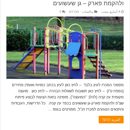
ולהקמת פארק – גן שעשועים
مناقصات - מכרזים
0
מסמכי המכרז לעיון בלבד – לחץ כאן לעיון בכתב כמויות ואומדן מחירים
(נספח ט”ו) – לחץ כאן תשובות לשאלות הבהרה – לחץ כאן מועצה
מקומית עין קניה (להלן: “המועצה“), מזמינה בזאת הצעות לבצוע פיתוח
שצ”פ ולהקמת פארק-גן שעשועים בכפר עין קניה. כל הדרישות, העבודות
והתנאים הנוגעים למכרז הנ”ל, מפורטים בגופו …
المزيد המשך