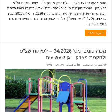
מסמכי המכרז לעיון בלבד – לחץ כאן מסמך ט”ו – אומדן תכנית סל”ע –
לחץ כאן מועצה מקומית עין קניה (להלן: “המועצה“), מזמינה בזאת הצעות
למתן שירותי ארגון והפקה של אירוע תרבות קיץ 2026, ו’ סל”ע 2026, בכפר
עין קניה, (להלן: ” השירותים” ). כל הדרישות, השירותים והתנאים מפורטים
בגוף ובאומדן, …
المزيد המשך
מכרז פומבי מס’ 34/2026 – לפיתוח שצ”פ
ולהקמת פארק – גן שעשועים
‏أسبوع واحد مضت
مناقصات - מכרזים
0