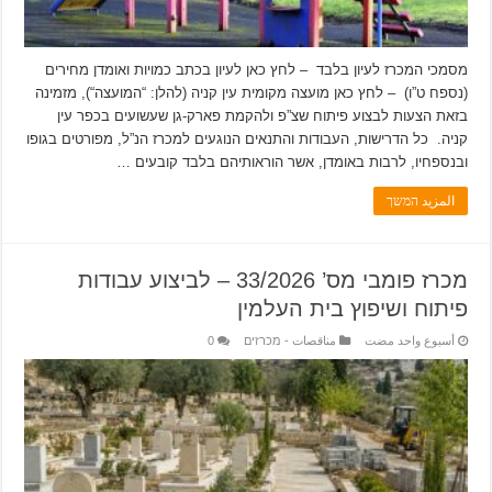
מסמכי המכרז לעיון בלבד – לחץ כאן לעיון בכתב כמויות ואומדן מחירים
(נספח ט”ו) – לחץ כאן מועצה מקומית עין קניה (להלן: “המועצה“), מזמינה
בזאת הצעות לבצוע פיתוח שצ”פ ולהקמת פארק-גן שעשועים בכפר עין
קניה. כל הדרישות, העבודות והתנאים הנוגעים למכרז הנ”ל, מפורטים בגופו
ובנספחיו, לרבות באומדן, אשר הוראותיהם בלבד קובעים …
المزيد המשך
מכרז פומבי מס’ 33/2026 – לביצוע עבודות
פיתוח ושיפוץ בית העלמין
‏أسبوع واحد مضت
مناقصات - מכרזים
0