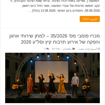
“המועצה”), מודיעה בזאת לכלל הציבור, וביתר שאת לציבור הקבלנים, כי
עקב חופשה מרוכזת של עובדי המועצה, אשר תחל ביום ראשון,
09.08.2026, ותסתיים ביום חמישי, 13.08.2026 (כולל), …
المزيد המשך
מכרז פומבי מס’ 35/2026 – למתן שירותי ארגון
והפקה של אירוע תרבות קיץ וסל”ע 2026
‏أسبوع واحد مضت
مناقصات - מכרזים
0