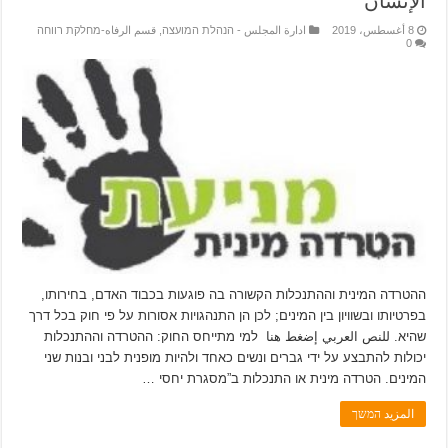
الإنسان
8 أغسطس، 2019
ادارة المجلس - הנהלת המועצה
,
قسم الرفاه-מחלקת רווחה
0
ההטרדה המינית וההתנכלות הקשורה בה פוגעות בכבוד האדם, בחירותו,
בפרטיותו ובשוויון בין המינים; לכן הן התנהגויות אסורות על פי חוק בכל דרך
שהיא. للنص العربي إضغط هنا למי מתייחס החוק: ההטרדה וההתנכלות
יכולות להתבצע על ידי גברים ונשים כאחד ולהיות מופנית לבני ובנות שני
המינים. הטרדה מינית או התנכלות ב”מסגרת יחסי …
المزيد המשך