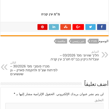
מ”מ עין קניה
الوسوم
מכרז
خبر رئيسي
مناقصة
السابق
הליך שוויוני מס’ 03/2026 –
עובד/ת ניקיון בבי”ס חט”ב עין קניה.
التالي
מכרז פומבי מס’ 30/2026 –
לפיתוח שצ”פ ולהקמת פארק – גן
שעשועים
أضف تعليقاً
لن يتم نشر عنوان بريدك الإلكتروني.
الحقول الإلزامية مشار إليها بـ
*
التعليق