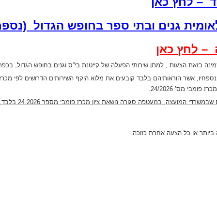
ד – לחץ כאן
אומית גנים ובתי ספר בחופש הגדול (נספח 
– לחץ כאן
זמינה בזאת הצעות , למתן שירותי הפעלה של קייטנת בי”ס וגנים בחופש הגדול, בכפר ע
ספחיו, אשר הוראותיהם בלבד קובעים את מלוא היקף השירותים הדרושים לפי מכרז 
מבי מס’ 24/2026.
צה, במעטפה סגורה נושאת ציון מכרז פומבי מספר 24.2026 בלבד, עד לא יאוחר מיום
ביותר או כל הצעה אחרת כזוכה.