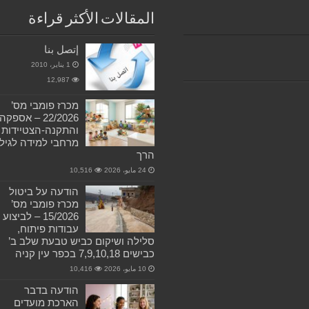
المقالات الأكثر قراءة
إتصل بنا
1 يناير، 2010
12,987
מכרז פומבי מס’
22/2026 – אספקה
והתקנה-הצטיידות
מרחבי למידה לגיל
הרך
24 مايو، 2026
10,516
הודעה על ביטול
מכרז פומבי מס’
15/2026 – לביצוע
עבודות פיתוח,
סלילה ושיקום כביש טבעת שלב ב’
כבישים 7,9,10,18 בכפר עין קניה
10 مايو، 2026
10,416
הודעה בדבר
הארכת מועדים