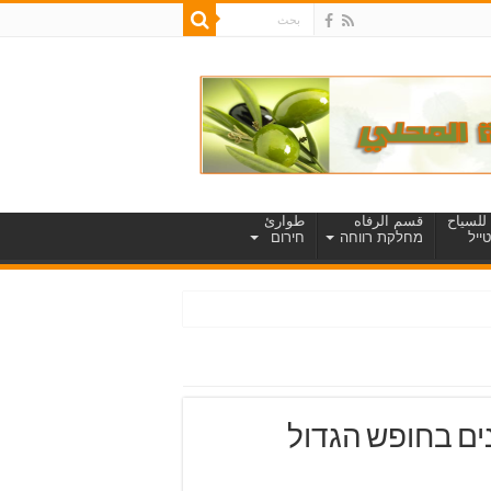
للسياح
قسم الرفاه
طوارئ
ייל
מחלקת רווחה
חירום