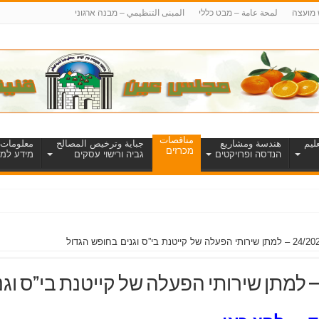
 מועצה
لمحة عامة – מבט כללי
المبنى التنظيمي – מבנה ארגוני
مناقصات
ليم
هندسة ومشاريع
جباية وترخيص المصالح
معلومات 
מכרזים
הנדסה ופרויקטים
גביה ורישוי עסקים
מידע למט