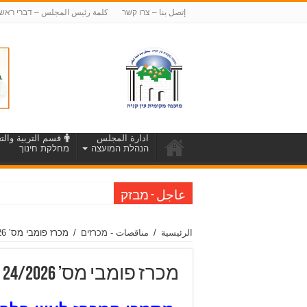
إتصل بنا – צרו קשר
كلمة رئيس المجلس – דברי ראש
ادارة المجلس
قسم التربية والتع
הנהלת המועצה
מחלקת חינוך
הודעה על הארכת
عاجل - מבזק
الرئيسية
/
مناقصات - מכרזים
/
מכרז פומבי מס’ 24/2026 – למתן שירותי הפעלה של קייטנת בי”ס וגנים בחופש הגדול
מכרז פומבי מס’ 24/2026 – למתן שירותי הפעלה של קייטנת בי”ס וגנים בחופש הגדול