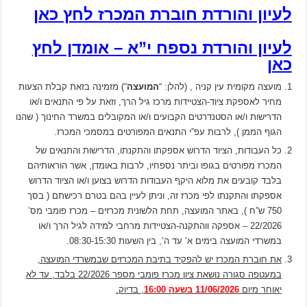
לעיון והורדת חוברת המכרז לחץ כאן
לעיון והורדת נספח י”א – אומדן לחץ
כאן
מועצה מקומית עין קניה , (להלן: “
המועצה
“) מזמינה בזאת קבלת הצעות
מחיר לאספקת ציוד-הצטיידות מרכז גיל הרך, וזאת על פי התנאים ו/או
הדרישות ו/או הסטנדרטים הקבועים ו/או המקובלים במשרד החינוך ( שהנו
הגוף הממן ), לרבות עפ”י התנאים המפורטים במסמכי המכרז.
כל העבודות, הציוד הדרוש אספקתו והתקנתו, הדרישות והתנאים של
המכרז מפורטים בגופו וביתר נספחיו, לרבות באומדן, אשר הוראותיהם
בלבד קובעים את מלוא היקף העבודות הדרוש בצוען ו/או הציוד הדרוש
אספקתו והתקנתו לפי מכרז זה, וניתן לעיין בהם בטרם רכישתם ( בסך
750 ש”ח ), באתר המועצה, תחת הלשונית מכרזים – מכרז פומבי מס’
22/2026 – אספקה ווהתקנה-הצטיידות מרחבי למידה לגיל הרך ו/או
במשרדי המועצה בימים א’ עד ה’, בין השעות 08:30-15:30.
את חוברת המכרז יש להפקיד בתיבת המכרזים שבמשרדי המועצה,
במעטפה סגורה נושאת ציון מכרז פומבי מספר 22/2026 בלבד, עד לא
יאוחר מיום
11/06/2026 בשעה 16:00
, בדיוק.