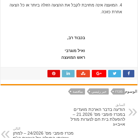
4. המועצה אינה מחויבת לקבל את ההצעה הזולה ביותר או כל הצעה
אחרת כזוכה.
בכבוד רב,
ואיל מוגרבי
ראש המועצה
الوسوم
מכרז
خبر رئيسي
مناقصة
السابق
הודעה בדבר הארכת מועדים
במכרז פומבי מס’ 21.2026 –
להפעלת בית חם לנערות מודל
א+ב+ג
التالي
מכרז פומבי מס’ 24/2026 – למתן
שירותי הפעלה של קייטנת בי”ס