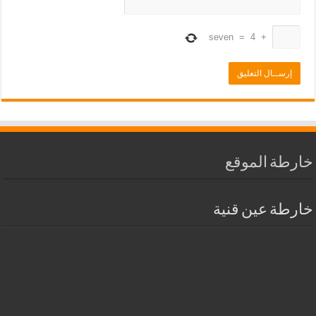
seven
=
4
+
خارطة الموقع
خارطة عين قنية