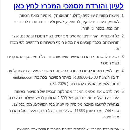
לעיון והורדת מסמכי המכרז לחץ כאן
מועצה מקומית עין קניה (להלן: “
המועצה
“), מזמינה בזאת הצעות
לאספקת עובדים לניקיון, לתחזוקה, לגינון ולעבודות נוספות לפי צורכי
המועצה, בכפר עין קניה.
כל העבודות, השירותים והתנאים מפורטים בגוף המכרז ובהסכם, אשר
הוראותיהם בלבד קובעים את מלוא היקף השירותים הדרושים לפי מכרז
זה.
רשאים להשתתף במכרז מציעים אשר עומדים בכל תנאי הסף המזדקרים
בגוף המכרז.
ניתן לעיין במסמכי המכרז בטרם רכישתם במשרדי המועצה בימים א’ עד
ה’ בין השעות 09:00-15:00, או באתר המועצה בכתובת
einknia.com
תחת הלשונית הנוגעת למכרז זה ( 34.2025 ).
ניתן לרכוש את מסמכי המכרז ממחלקת הגבייה של המועצה בשעות
העבודה הרגילות תמורת הסך של 2,500 ₪ וניתן לבצע תשלום בהעברה
בנקאית לחשבון מועצה מקומית עין קניה: בנק הפועלים, מס’ בנק 12,
סניף 744, מס’ חשבון 11663. שלא יוחזרו בכל מצב, כולל ביטול המכרז
מכל סיבה.
את חוברת המכרז יש להפקיד בתיבת המכרזים שבמשרדי המועצה,