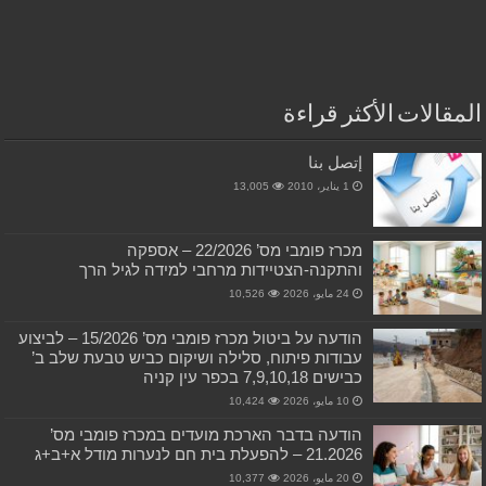
المقالات الأكثر قراءة
إتصل بنا
1 يناير، 2010
13,005
מכרז פומבי מס’ 22/2026 – אספקה
והתקנה-הצטיידות מרחבי למידה לגיל הרך
24 مايو، 2026
10,526
הודעה על ביטול מכרז פומבי מס’ 15/2026 – לביצוע
עבודות פיתוח, סלילה ושיקום כביש טבעת שלב ב’
כבישים 7,9,10,18 בכפר עין קניה
10 مايو، 2026
10,424
הודעה בדבר הארכת מועדים במכרז פומבי מס’
21.2026 – להפעלת בית חם לנערות מודל א+ב+ג
20 مايو، 2026
10,377