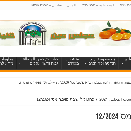
 מועצה
لمحة عامة – מבט כללי
المبنى التنظيمي – מבנה ארגוני
ليم
هندسة ومشاريع
مناقصات
جباية وترخيص المصالح
معلومات 
הנדסה ופרויקטים
מכרזים
גביה ורישוי עסקים
מידע למט
ש
ات المجلس 2024
/
פרוטוקול ישיבת מועצה מס’ 12/2024
12/2