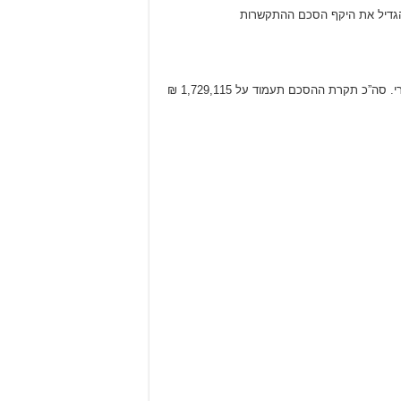
, בסכום של 29,115 ₪, הגדלה בסה”כ של 25.45% מההסכם המקורי. סה”כ תקרת ההסכם תעמוד על 1,729,115 ₪