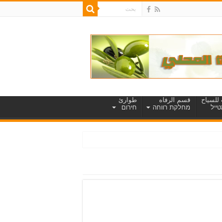
للسياح
قسم الرفاه
طوارئ
ייל
מחלקת רווחה
חירום