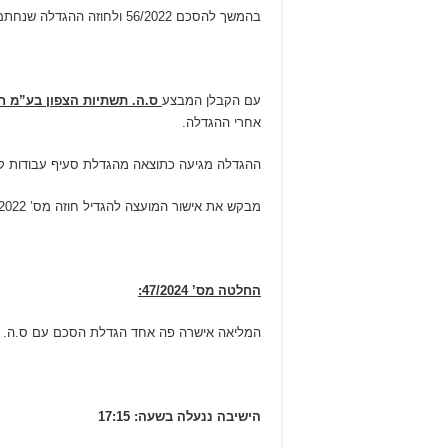
בהמשך להסכם 56/2022 ולחוזה ההגדלה שנחתם ביחס אליו ב4/9/2023 ובמסגרת התקציב המאושר בתבר 252 המועצה מעוניינת להגדיל את היקף הסכם ההתקשרות
עם הקבלן המבצע
ס.ה. תשתיות הצפון בע”מ ח.פ. 26799
אחרי ההגדלה.
ההגדלה מגיעה כתוצאה מהגדלת סעיף עבודות קבלניו
מבקש את אישור המועצה להגדיל חוזה מס’ 56/2022 בסכום של 29,115 ₪.
החלטה מס’ 47/2024:
המליאה אישרה פה אחד הגדלת הסכם עם ס.ה. תשתיות הצפון בע”מ ח.
הישיבה ננעלה בשעה: 17:15