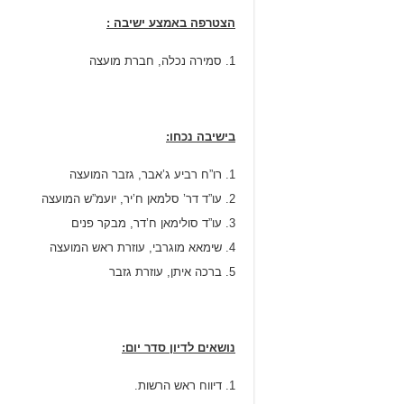
הצטרפה באמצע ישיבה :
סמירה נכלה, חברת מועצה
בישיבה נכחו:
רו”ח רביע ג’אבר, גזבר המועצה
עו”ד דר’ סלמאן ח’יר, יועמ”ש המועצה
עו”ד סולימאן ח’דר, מבקר פנים
שימאא מוגרבי, עוזרת ראש המועצה
ברכה איתן, עוזרת גזבר
נושאים לדיון סדר יום:
דיווח ראש הרשות.