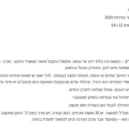
”ב
– הנושא היה בלתי ידוע עד עכשיו, אתמול התקבל אישור ממשרד החינוך. חט”ב – יש
תנות מיום ליום, ונתעדכן ונפעל בהתאם.
החינוך ופורום קו עימות, והועלה המצב הבטחוני. לכל יישוב יש סוגיות אחרות וההנח
 הפתיחה היא כרגיל. קיבלתי עדכון שבעקבות האזעקה היום והכטב”ם יש סיכוי גדו
יא דעבוס. נאחל הצלחה לחט”ב החדש.
תתחיל את עבודתה בחודש ספטמבר.
תחילה לעבוד כאן כעוזרת ראש מועצה.
– אני עובד על קליטת מנכ”ל למועצה. יש 30 ומשהו מכרזים, המון עבודה, ויש צורך במנכ
וא – המועמד עבר מרכז הערכה וניתן להמשיך לוועדת בחינה.