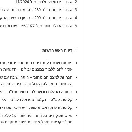
אישור פרוטוקול טלפוני מס’ 11/2024
אישור פתיחת תב”ר 289 – הקמת ביתני שמירה
אישור פתיחת תב”ר 290 – סימון כבישים והתקני בטיחות 2024
אישור הגדלת חוזה מס’ 56/2022 – שדרוג כבישים 12 ו-64
דיווח ראש הרשות:
פתיחת שנת הלימודים בבית ספר יסודי וחט
אסור להם ללמוד במבנים יבילים – ההנחיות מש
הנחיות למצב הביטחוני
– היתה ישיבה עם שר 
ההנחיות. התקבלה ההחלטה שבבית הספר היסודי
נבחרה מנהלת חדשה לבית ספר חט”ב
– הי
קליטת קב”ס
– נקלטה סמראא דעבוס, והיא 
קליטת עוזרת ראש מועצה
– שימאא מוגרבי ה
איוש תפקידים בכירים
תהליך קליטת מנהל מחלקת חינוך מתקדם גם ה