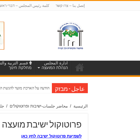
إتصل بنا – צרו קשר
كلمة رئيس المجلس – דברי ראש
ادارة المجلس
قسم التربية والتع
הנהלת המועצה
מחלקת חינוך
מכרז כ”א פנימי/חיצוני פומבי מס’ 26/2026 – לאיו
عاجل - מבזק
الرئيسية
/
محاضر جلسات-ישיבות ופרוטוקולים
/
جلس
פרוטוקול ישיבת מועצה מס’ 024
לשמיעת פרוטוקול ישיבה לחץ כאן