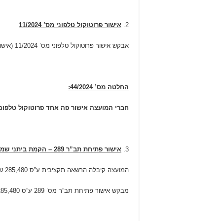
אישור פרוטוקול טלפוני מס’ 11/2024
אבקש אישור פרוטוקול טלפוני מס’ 11/2024 (אישור פתיחת חשבון בנק לניהול כספי חט”ב עין קניה והסמכת מורשי חתימה בחשבון).
החלטה מס’ 44/2024:
חברי המועצה אישור פה אחד פרוטוקול טלפוני מס’ 11/2024 מתאריך 24
אישור פתיחת תב”ר 289 – הקמת ביתני שמירה
המועצה קיבלה הרשאה תקציבית ע”ס 285,480 ש”ח מפיקוד העורף לצורך הקמת 2 ביתני שמירה בכפר. המועצה לא נדרשת להעמיד מימון ממקורותיה העצמיים לפרוייקט בשלב זה.
מבקש אישור פתיחת תב”ר מס’ 289 ע”ס 285,480 ₪.