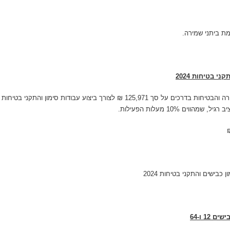
המועצה קיבלה הרשאה תקציבית ממשרד התחבורה והבטיחות בדרכים על סך 125,971 ₪ לצ