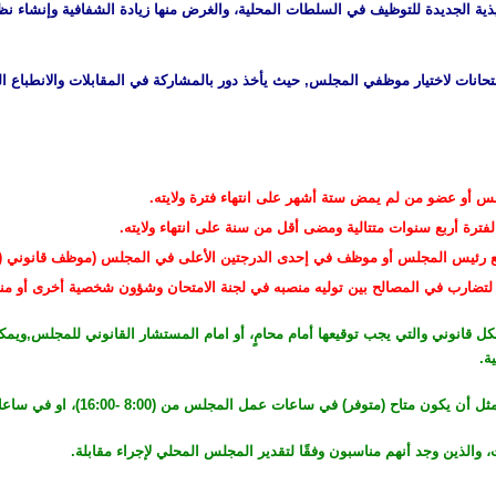
نفيذ النظم التنفيذية الجديدة للتوظيف في السلطات المحلية، والغرض منها زيادة الشفافية وإ
حانات لاختيار موظفي المجلس, حيث يأخذ دور بالمشاركة في المقابلات والانطباع 
أو عضو من لم يمض ستة أشهر على انتهاء فترة ولايته.
رة أربع سنوات متتالية ومضى أقل من سنة على انتهاء ولايته.
مع رئيس المجلس أو موظف في إحدى الدرجتين الأعلى في المجلس (موظف قانوني (ס
ضارب في المصالح بين توليه منصبه في لجنة الامتحان وشؤون شخصية أخرى أو منصب
 قانوني والتي يجب توقيعها أمام محامٍ، أو امام المستشار القانوني للمجلس,وي
ة.
ساعات عمل المجلس من (8:00 -16:00)، او في ساعات ما بعد الظهر حسب تنسيق مسبق معه.
الذين وجد أنهم مناسبون وفقًا لتقدير المجلس المحلي لإجراء مقابلة.