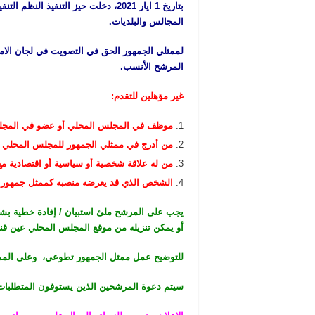
بتاريخ 1 ايار 2021، دخلت حيز الت
المجالس والبلديات.
لممثلي الجمهور الحق في التصويت في لجان الامت
المرشح الأنسب.
غير مؤهلين للتقدم:
موظف في المجلس المحلي أو عضو في المجلس 
من أدرج في ممثلي الجمهور للمجلس المحلي لفت
من له علاقة شخصية أو سياسية أو اقتصادية 
الشخص الذي قد يعرضه منصبه كممثل جمهور لت
يجب على المرشح ملئ استبيان / إفادة خطية بشكل
أو يمكن تنزيله من موقع المجلس المحلي عين قني
للتوضيح عمل ممثل الجمهور تطوعي، وعلى الممثل أن يكون متاح (متوفر) في 
سيتم دعوة المرشحين الذين يستوفون المتطلبات، و