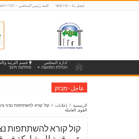
إتصل بنا – צרו קשר
كلمة رئيس المجلس – דברי ראש
ادارة المجلس
قسم التربية والتع
הנהלת המועצה
מחלקת חינוך
הודעה על
عاجل - מבזק
الرئيسية
/
إعلانات
/
קול קורא להשתתפות נציגי ציב
القوى العاملة
קול קורא להשתתפות נציג