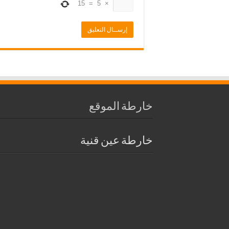
15
=
5
×
خارطة الموقع
خارطة عين قنية