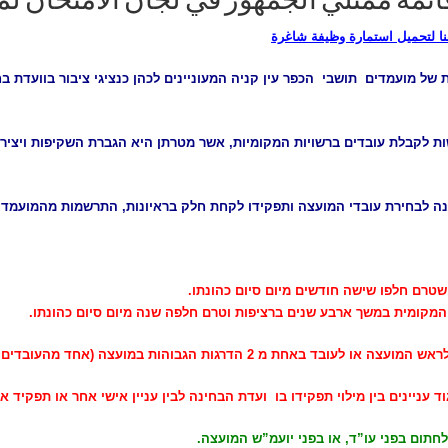
ائمة ممثلي الجمهور في لجان الامتحان لم
ا لتحميل استمارة وظيفة شاغرة
ל מועמדים תושבי הכפר עין קניה המעוניינים לכהן כנציגי ציבור בוועדת בח
תוקף תקנות חדשות לקבלת עובדים ברשויות המקומיות, אשר מטרתן היא הגברת השקיפות 
ינה לבחירת עובדי המועצה ותפקידו לקחת חלק בראיונות, התרשמות מהמועמדים
טרם חלפו שישה חודשים מיום סיום כהונתו.
המקומית במשך ארבע שנים ברציפות וטרם חלפה שנה מיום סיום כהונתו.
ות במועצה (אחד מהעובדים הסטטוטוריים או מנהלי האגפים במועצה).
 עניינים בין מילוי תפקידו בו ועדת הבחינה לבין עניין אישי אחר או תפקיד אח
לחתום בפני עו”ד, או בפני יועמ”ש המועצה.