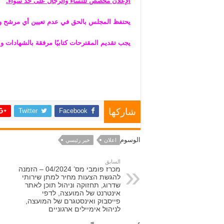
الإعلان مخصص للنساء والرجال على حد سواء.
يحتفظ المجلس بالحق في عدم تعيين أي مرشح وفق
يجب تقديم المقترحات كتابيًا مرفقة بالشهادات واستب
Twitter
Facebook
شاركها
الوسوم
اعلان
خبر رئيسي
السابق
מכרז פומבי מס’ 04/2024 – הזמנה
להגשת הצעות מחיר למתן שירותי
שדרוג, תחזוקה וניהול תוכן לאתר
אינטרנט של המועצה, לדפי
פייסבוק ואינסטגרם של המועצה,
לניהול אימיילים ארגוניים