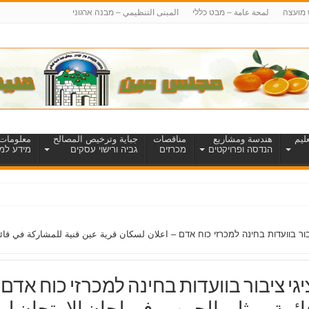
 מועצה
لمحة عامة – מבט כללי
المبنى التنظيمي – מבנה ארגוני
ليم
هندسة ومشاريع
مناقصات
جباية وترخيص المصالح
معلومات 
הנדסה ופרויקטים
מכרזים
גביה ורישוי עסקים
מידע למט
ור בוועדות בחינה למכרזי כוח אדם – اعلان لسكان قرية عين قنية للمشاركة في قائ
י ציבור בוועדות בחינה למכרזי כוח אדם 