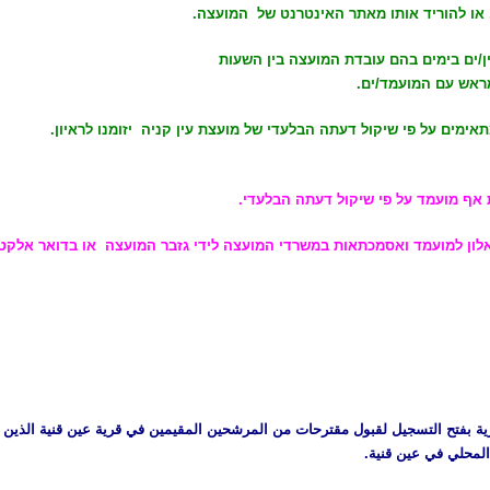
 או להוריד אותו מאתר האינטרנט של המועצה.
ן/ים בימים בהם עובדת המועצה בין השעות
אימים על פי שיקול דעתה הבלעדי של מועצת עין קניה יזומנו לראיון.
אף מועמד על פי שיקול דעתה הבלעדי.
ועמד ואסמכתאות במשרדי המועצה לידי גזבר המועצה או בדואר אלקטרוני: @einknia.com
ية بفتح التسجيل لقبول مقترحات من المرشحين المقيمين في قرية عين قنية الذين
المحلي في عين قنية.