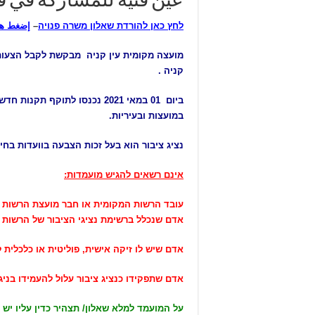
عين قنية للمشاركة في ق
לחץ כאן להורדת שאלון משרה פנויה
–
إضغط هن
מועצה מקומית עין קניה מבקשת לקבל הצעות ש
קניה .
ביום 01 במאי 2021 נכנסו ל
במועצות ובעיריות.
נציג ציבור הוא בעל זכות הצבעה בוועדות בח
אינם רשאים להגיש מועמדות:
עובד הרשות המקומית או חבר מועצת הרשות ש
אדם שנכלל ברשימת נציגי הציבור של הרשות 
אדם שיש לו זיקה אישית, פוליטית או כלכלית לראש המועצה או לעובד באחת מ 2 הדרגות הגבוה
אדם שתפקידו כנציג ציבור עלול להעמידו בניגוד
על המועמד למלא שאלון/ תצהיר כדין עליו יש 