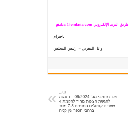
روني gizbar@einknia.com
باحترام
وائل المغربي – رئيس المجلس
التالي
מכרז פומבי מס’ 09/2024 – הזמנה
להגשת הצעות מחיר להקמת 4
שערים קונזולים במפתח 7-8 מטר
ברחבי הכפר עין קניה