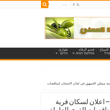
للسياح
قسم الرفاه
طوارئ
ייל
מחלקת רווחה
חירום
مة ممثلي الجمهور في لجان الامتحان لمناقصات
– اعلان لسكان قرية