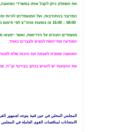
את השאלון ניתן לקבל אותו במשרדי המועצה,
המדובר בהתנדבות, ועל המועמד/ים להיות זמי
08:00 – 16:00 או בשעות אחה”צ לפי תיאום מראש עם המועמד/ים.
מועמדים העונים על הדרישות, ואשר יימצאו מת
המודעה מתייחסת לנשים ולגברים כאחד.
המועצה שומרת לעצמה את הזכות שלא למנות 
את ההצעות יש להגיש בכתב בצירוף קו”ח, שאלון למ
المجلس المحلي في عين قنية يتوجه لجمهور القر
الامتحانات لمناقصات القوى العاملة في المجلس 