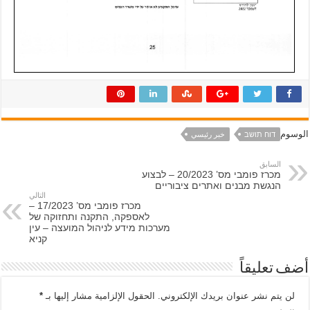
الوسوم
דוח תושב
خبر رئيسي
السابق
מכרז פומבי מס’ 20/2023 – לבצוע
הנגשת מבנים ואתרים ציבוריים
التالي
מכרז פומבי מס’ 17/2023 –
לאספקה, התקנה ותחזוקה של
מערכות מידע לניהול המועצה – עין
קניא
أضف تعليقاً
لن يتم نشر عنوان بريدك الإلكتروني.
الحقول الإلزامية مشار إليها بـ
*