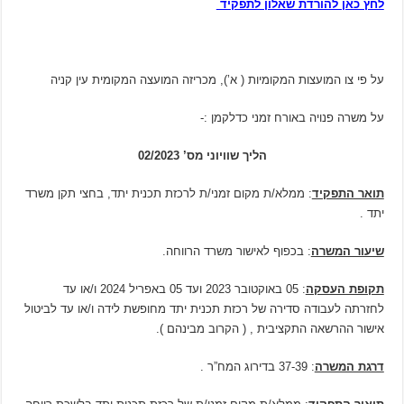
לחץ כאן להורדת שאלון לתפקיד
על פי צו המועצות המקומיות ( א’), מכריזה המועצה המקומית עין קניה
על משרה פנויה באורח זמני כדלקמן :-
הליך שוויוני מס’ 02/2023
תואר התפקיד
: ממלא/ת מקום זמני/ת לרכזת תכנית יתד, בחצי תקן משרד
יתד .
שיעור המשרה
: בכפוף לאישור משרד הרווחה.
תקופת העסקה
: 05 באוקטובר 2023 ועד 05 באפריל 2024 ו/או עד
לחזרתה לעבודה סדירה של רכזת תכנית יתד מחופשת לידה ו/או עד לביטול
אישור ההרשאה התקציבית , ( הקרוב מבינהם ).
דרגת המשרה
: 37-39 בדירוג המח”ר .