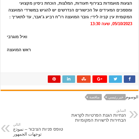
הצעות מועמדות בצירוף תעודות, המלצות, הוכחת ניסיון מקצועי
ומסמכים המעידים על הכישורים הנדרשים יש להגיש במשרדי המועצה
המקומית עין קניה לידי: גזבר המועצה רו”ח רביע ג’אבר, עד לתאריך :
05/10/2023, שעה 13:30
ואיל מוגרבי
ראש המועצה
الوسوم
خبر رئيسي
مناقصة
السابق
הנחיות הגנת הפרטיות לקראת
הבחירות לרשויות המקומיות
التالي
טופס פניות הציבור – نموذج
توجهات الجمهور