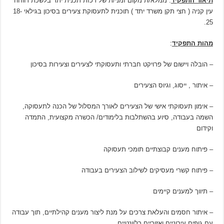
תיאור התפקיד
: ממלא/ת מקום זמני/ת של רכזת תכנית יתד בלשכת רווחה
עין קניה ( חצי תקן משרד יתד ) תוכנית לתעסוקת צעירים בסיכון בגילאי 18-
25.
מהות התפקיד
:
– הובלה ויישום של פרויקט חברתי ותעסוקתי לצעירים וצעירות בסיכון
– איתור , ייסוג, וגיוס הצעירים
– אימון תעסוקתי אישי של הצעירים לאורך המסלול של הכנה לתעסוקה,
השמה בעבודה, סיוע בהשתלבות בלימודים/ הכשרה מקצועית, התמדה
וקידום
– פיתוח מענים קבוצתיים תומכי תעסוקה
– פיתוח קשרי מעסיקים לשילוב הצעירים בעבודה
– תיווך למענים קיימים
– איתור חסמים והעלאת צרכים על מנת ליצור מענים קהילתיים, תוך עבודה
עם גופים עירוניים ואזוריים רלוונטיים