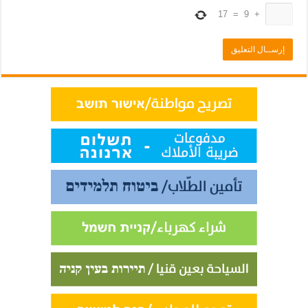
17
=
9
+