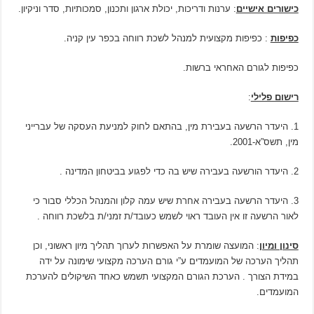
כישורים אישיים
: ערנות ודריכות, יכולת ארגון ותכנון, סמכותיות, סדר וניקיון.
כפיפות
: כפיפות מקצועית למנהל לשכת רווחה בכפר עין קניה.
כפיפות לגורם האחראי ברשות.
רישום פלילי
:
1. היעדר הרשעה בעבירת מין, בהתאם לחוק למניעת העסקה של עברייני
מין, תשס”א-2001.
2. היעדר הורשעה בעבירה שיש בה כדי לפגוע בביטחון המדינה .
3. היעדר הרשעה בעבירה אחרת שיש עמה קלון והמנהל הכללי סבור כי
לאור הרשעה זו אין העובד ראוי לשמש כעובד/ת זמני/ת בלשכת רווחה .
סינון ומיון
: המועצה שומרת על האפשרות לערוך תהליך מיון ראשוני, וכן
תהליך הערכה של המועמדים ע”י גורם הערכה מקצועי שימונה על ידה
במידת הצורך . הערכת הגורם המקצועי תשמש כאחד השיקולים להערכת
המועמדים.