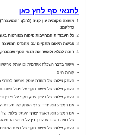
לתנאי סף לחץ כאן
מועצה מקומית עין קניה (להלן: “המועצה”), 
כדלקמן:
כל העבודות המחייבות פיקוח מפורטות בגוף מכרז 18/2023 ובאומדן, אשר הוראותיהם בלבד קובעים את מלוא היקף עבודות הדרוש 
פגישת תיאום תתקיים עם מהנדס המועצה ביום ב’ ה 15 ביוני
חובה למלא ולאשר את תנאי הסף שבמכרז, ו
אישור בדבר השכלה אקדמית וכן עותק מרישיו
קורות חיים.
העתק צילומי של תעודת עוסק מורשה לצורכי מ
העתק צילומי של אישור תקף על ניהול חשבונות ורשומות 
העתק צילומי של רישיון עסק תקף על פי דין ורי
אם המציע הוא יחיד יצורף העתק של תעודת הז
אם המציע הוא תאגיד יצורף העתק צילומי של ת
של רואה חשבון או עורך דין על מורשי החתימ
העתק צילומי של אישור תקף של רשות המסים 