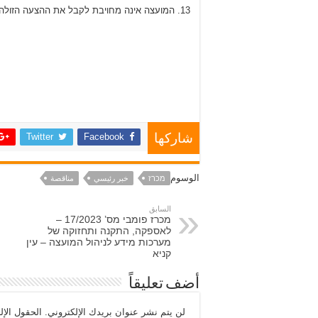
המועצה אינה מחויבת לקבל את ההצעה הזולה ב
Twitter
Facebook
شاركها
الوسوم
מכרז
خبر رئيسي
مناقصة
السابق
מכרז פומבי מס’ 17/2023 –
לאספקה, התקנה ותחזוקה של
מערכות מידע לניהול המועצה – עין
קניא
أضف تعليقاً
لن يتم نشر عنوان بريدك الإلكتروني.
الحقول الإلز