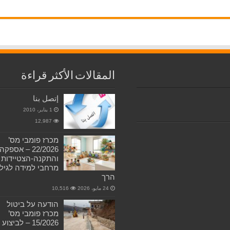
المقالات الأكثر قراءة
إتصل بنا
1 يناير، 2010
12,987
מכרז פומבי מס’
22/2026 – אספקה
והתקנה-הצטיידות
מרחבי למידה לגיל
הרך
24 مايو، 2026
10,516
הודעה על ביטול
מכרז פומבי מס’
15/2026 – לביצוע