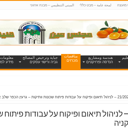
 מועצה
لمحة عامة – מבט כללי
المبنى التنظيمي – מבנה ארגוני
مناقصات
ليم
هندسة ومشاريع
جباية وترخيص المصالح
معلومات 
מכרזים
הנדסה ופרויקטים
גביה ורישוי עסקים
מידע למט
כרז פומבי מס’ 21/2023 – לניהול תיאום ופיקוח על עבודות 
קניה