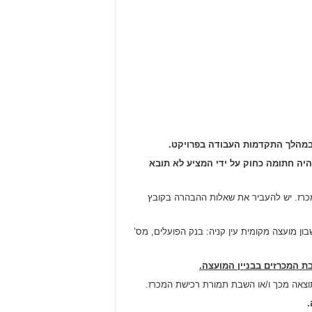
ך במהלך התקדמות העבודה בפרויקט.
יה חתומה כחוק על ידי המציע לא תובא
מכרז. יש להעביר את שאלות ההבהרה בקובץ
 וניתן לבצע תשלום בהעברה בנקאית לחשבון מועצה מקומית עין קניה: בנק הפועלים, מס’
ת המכרזים בבניין המועצה.
וצאה מכך ו/או השבת תמורת רכישת המכרז.
.