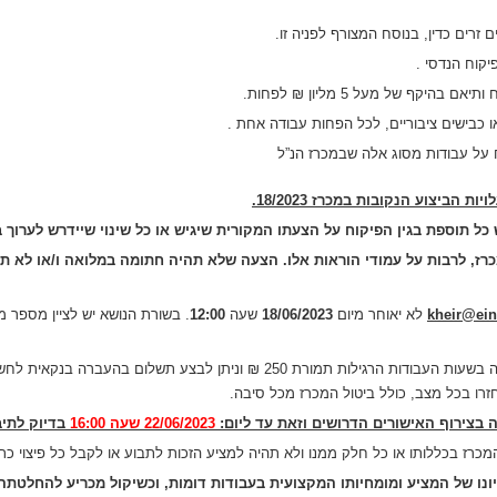
זרים כדין, בנוסח המצורף לפניה זו.
יקף של מעל 5 מליון ₪ לפחות.
או כבישים ציבוריים, לכל הפחות עבודה אחת .
ח על עבודות מסוג אלה שבמכרז הנ”ל
כל תוספת בגין הפיקוח על הצעתו המקורית שיגיש או כל שינוי שיידרש לערו
ז, לרבות על עמודי הוראות אלו. הצעה שלא תהיה חתומה במלואה ו/או לא תה
kheir@ei
לא יאוחר מיום
18/06/2023
שעה
12:00
. בשורת הנושא יש לציין מספר 
ניתן לרכוש את מסמכי המכרז ממחלקת הגבייה בשעות העבודות הרגילות תמורת 250 ₪
צירוף האישורים הדרושים וזאת עד ליום:
22/06/2023 שעה 16:00
בדיוק לתיב
ז בכללותו או כל חלק ממנו ולא תהיה למציע הזכות לתבוע או לקבל כל פיצוי כת
יונו של המציע ומומחיותו המקצועית בעבודות דומות, וכשיקול מכריע להחלטתה