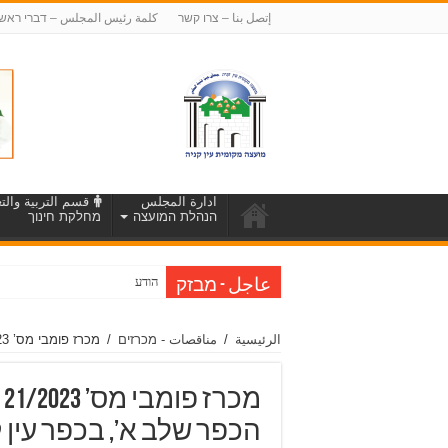
إتصل بنا – צרו קשר
كلمة رئيس المجلس – דברי ראש
ادارة المجلس
قسم التربية والتع
הנהלת המועצה
מחלקת חינוך
הודעה על הארכת מועד לה
عاجل - מבזק
الرئيسية
/
مناقصات - מכרזים
/
מכרז פומבי מס’ 21/2023 – לניהול תיאום ופיקוח על עבודות פיתוח שכונות וותיקות – גרעין הכפר שלב א’, בכפר עין קניה
מ
הכפר שלב א’, בכפר עין 