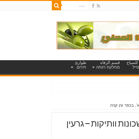
للسياح
قسم الرفاه
طوارئ
ייל
מחלקת רווחה
חירום
פיתוח שכונות וותיקות – גרעין