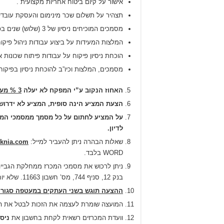
אישור על קיום ביטוח אחריות מקצועית .
תצהיר על תשלום שכר מינימום והעסקת עובדים 
מסמכים המוכיחים ניסיון של 3 (שלוש) שנים בפיקוח הנדסי .
המלצות המעידות על ביצוע עבודות ניהול פיקוח ותיאם בה
הוכחת ניסיון פיקוח על עבודות פיתוח שכונות 
מסמכים, המלצות וכיו”ב להוכחת ניסיון בפיקו
האחוז הנקוב ע”י המפקח לא יעלה
3 % מעלויות הביצוע הנקובות במכרז 18/2023.
הצעת המציע הינה סופית, המציע לא ידרוש 
על המציע לחתום על כל מסמך ממסמכי המכר
לדיון.
שאלות הבהרה ניתן להעביר למייל:
nknia.com
WORD בלבד.
בנק 12, סניף 744, מס’ חשבון 11663. שלא יוחזרו בכל מצב, כולל ביטול המכרז מכל סיבה.
ההצעה תוגש בשני העתקים במעטפה סגורה ב
המועצה שומרת לעצמה את הזכות לבטל את המכר
וועדת המכרזים רשאית לקחת בחשבון את
ניס