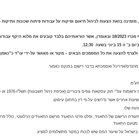
מזמינה בזאת הצעות לניהול תיאום ופיקוח על עבודות פיתוח שכונות וותיקות – 
פיקוח לפי מכרז זה.
 בשעה 12:30.
לצרף להצעה את כל המסמכים הבאים – מקור או מאושר על-ידי עו”ד כ”נאמן 
ן מהנדס/אדריכל ואסמכתא בדבר רישום בפנקס כאמור.
ע”מ.
עפ”י חוק עסקאות גופים ציבוריים (אכיפת ניהול חשבונות) תשל”ו-1976 או פטור מניהולם.
שיונות אחרים אשר נדרשים על-פי דין בתחום עיסוקו.
הות שלו.
עודת הרישום של התאגיד, ופלט פרטי התאגיד מרשם התאגידים הרלוונטי, כולל פרטי
ה מטעם התאגיד.
בישראל על שיעור המס שיש לנכות במקור מתשלומים למציע.