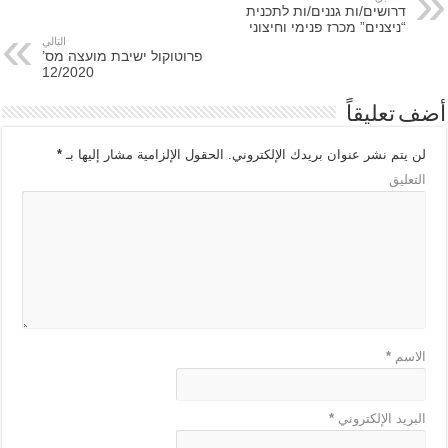
דרושים/ות גננים/ות לתכנית
“ניצנים” מכרז פנימי וחיצוני
التالي
פרוטוקול ישיבת מועצה מס’
12/2020
أضف تعليقاً
لن يتم نشر عنوان بريدك الإلكتروني.
الحقول الإلزامية مشار إليها بـ
*
التعليق
الاسم
*
البريد الإلكتروني
*