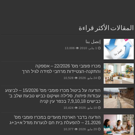
المقالات الأكثر قراءة
إتصل بنا
1 يناير، 2010
13,006
מכרז פומבי מס’ 22/2026 – אספקה
והתקנה-הצטיידות מרחבי למידה לגיל הרך
24 مايو، 2026
10,528
הודעה על ביטול מכרז פומבי מס’ 15/2026 – לביצוע
עבודות פיתוח, סלילה ושיקום כביש טבעת שלב ב’
כבישים 7,9,10,18 בכפר עין קניה
10 مايو، 2026
10,424
הודעה בדבר הארכת מועדים במכרז פומבי מס’
21.2026 – להפעלת בית חם לנערות מודל א+ב+ג
20 مايو، 2026
10,377