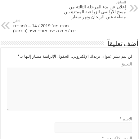
السابق
إعلان عن بدء المرحلة الثالثة من
مسح الاراضي الزراعية الممتدة بين
منطقة عين الريحان ونهر سعار
التالي
מכרז מס’ 2019 / 14 – למכירת
רכב/ צ.מ.ה יעה אופני זעיר (בובקט)
أضف تعليقاً
لن يتم نشر عنوان بريدك الإلكتروني.
الحقول الإلزامية مشار إليها بـ
*
التعليق
الاسم
*
البريد الإلكتروني
*