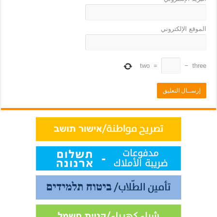
الموقع الإلكتروني
two
=
−
three