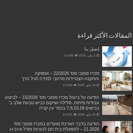
المقالات الأكثر قراءة
إتصل بنا
1 يناير، 2010
13,002
מכרז פומבי מס’ 22/2026 – אספקה
והתקנה-הצטיידות מרחבי למידה לגיל הרך
24 مايو، 2026
10,524
הודעה על ביטול מכרז פומבי מס’ 15/2026 – לביצוע
עבודות פיתוח, סלילה ושיקום כביש טבעת שלב ב’
כבישים 7,9,10,18 בכפר עין קניה
10 مايو، 2026
10,421
הודעה בדבר הארכת מועדים במכרז פומבי מס’
21.2026 – להפעלת בית חם לנערות מודל א+ב+ג