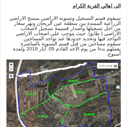
الى اهالي القرية الكرام
سيقوم قسم التسجيل وتسوية الاراضي بمسح الاراضي
الزراعية الممتدة بين منطقة عين الريحان ونهر سعار
من اجل تسجيلها واصدار قسيمة تسجيل لاصحاب
الاراضي ( طابو). حيث يتوجب على اصحاب الاراضي
التواجد فيها وتحديد حدودها عند تواجد المساحين.
سيقوم مساحين من قبل قسم التسوية بالمباشرة
بعملهم بدءا من يوم الاحد القادم 05 أيار 2019 ولمدة
أسبوع.