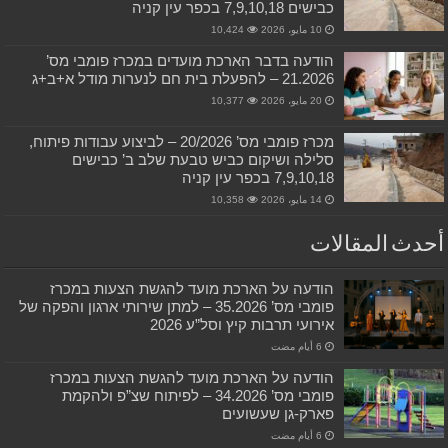
כבישים 7,9,10,18 בכפר עין קניה
10 مايو، 2026
10,424
הודעה בדבר הארכת מועדים במכרז פומבי מס’
21.2026 – להפעלת בית חם לנערות מודל א+ב+ג
20 مايو، 2026
10,377
מכרז פומבי מס’ 20/2026 – לביצוע עבודות פיתוח,
סלילה ושיקום כביש טבעת שלב ב’ כבישים
7,9,10,18 בכפר עין קניה
14 مايو، 2026
10,358
أحدث المقالات
הודעה על הארכת מועד להגשת הצעות במכרז
פומבי מס’ 35.2026 – למתן שירותי ארגון והפקה של
אירועי תרבות קיץ וסל”ע 2026
הודעה על הארכת מועד להגשת הצעות במכרז
פומבי מס’ 34.2026 – לפיתוח שצ”פ ולהקמת
פארק-גן שעשועים