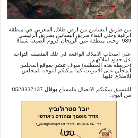
بين طريق البساتين من ارض طلال المغربي في منطقة
الرقبة وحتى التقاء طريق البساتين بطريق الرئيسي
989 وحتى منطقة عين الريحان كروم الضيعة شمالا
على اصحاب الاملاك الواقعة في تلك المنطقة التواجد
عل حدود املاكهم.
(خريطة هذه المنطقة) سوف تنشر بموقع المجلس
المحلي على الانترنت كما يمكنكم التوجه للمجلس
للاطلاع عليها.
للتنسيق يمكنكم الاتصال بالمساح
يوفال
0528837137
من اليوم.