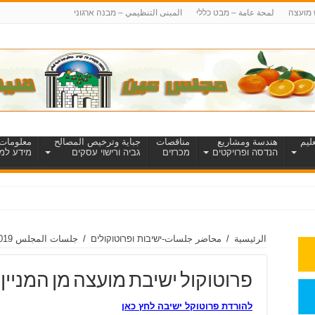
 מועצה
لمحة عامة – מבט כללי
المبنى التنظيمي – מבנה ארגוני
ليم
هندسة ومشاريع
مناقصات
جباية وترخيص المصالح
معلومات 
הנדסה ופרויקטים
מכרזים
גביה ורישוי עסקים
מידע למט
الرئيسية
/
محاضر جلسات-ישיבות ופרוטוקולים
/
جلسات المجلس 2019
פרוטוקול ישיבת מועצה מן המניין מס’ 19
להורדת פרוטוקל ישיבה לחץ כאן