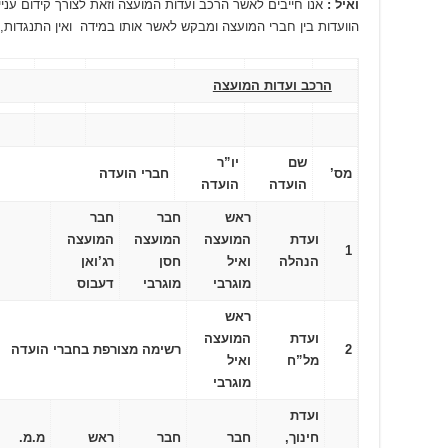
ואיל :
אנו חייבים לאשר הרכב ועדות המועצה וזאת לצורך קידום עניינ
הוועדות בין חברי המועצה ומבקש לאשר אותו במידה ואין התנגדות,
הרכב ועדות המועצה
שם
יו”ר
מס’
חברי הועדה
הועדה
הועדה
ראש
חבר
חבר
ועדת
המועצה
המועצה
המועצה
1
הנהלה
ואיל
חסן
רג’ואן
מוגרבי
מוגרבי
דעבוס
ראש
ועדת
המועצה
2
רשימה מצורפת בחברי הועדה
מל”ח
ואיל
מוגרבי
ועדת
חינוך,
חבר
חבר
ראש
מ.מ.