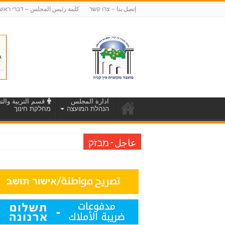
إتصل بنا – צרו קשר
كلمة رئيس المجلس – דברי ראש
ادارة المجلس
قسم التربية والتع
הנהלת המועצה
מחלקת חינוך
عاجل - מבזק