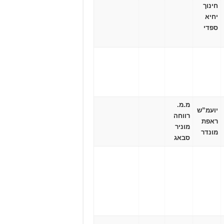
חינוך
יחיא
ספדי
מ.מ.
יועמ”ש
רווחה
ראפת
מוניר
מונדר
סבאג