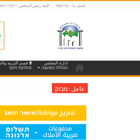
إتصل بنا – צרו קשר
كلمة رئيس المجلس – דברי ראש
ادارة المجلس
قسم التربية والتع
הנהלת המועצה
מחלקת חינוך
عاجل - מבזק