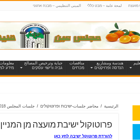
 מועצה
لمحة عامة – מבט כללי
المبنى التنظيمي – מבנה ארגוני
ليم
هندسة ومشاريع
مناقصات
جباية وترخيص المصالح
معلومات 
הנדסה ופרויקטים
מכרזים
גביה ורישוי עסקים
מידע למט
الرئيسية
/
محاضر جلسات-ישיבות ופרוטוקולים
/
جلسات المجلس 2018
פרוטוקול ישיבת מועצה מן המניין מס’ 18
להורדת פרוטוקל ישיבה לחץ כאן