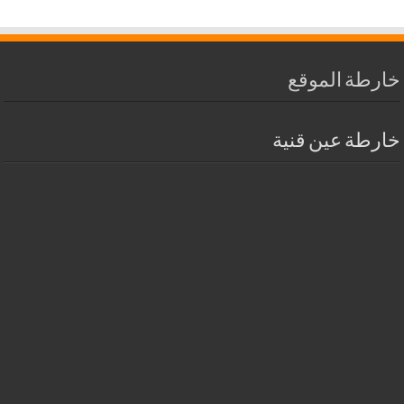
خارطة الموقع
خارطة عين قنية