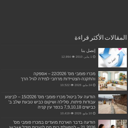
المقالات الأكثر قراءة
إتصل بنا
1 يناير، 2010
12,994
מכרז פומבי מס’ 22/2026 – אספקה
והתקנה-הצטיידות מרחבי למידה לגיל הרך
24 مايو، 2026
10,522
הודעה על ביטול מכרז פומבי מס’ 15/2026 – לביצוע
עבודות פיתוח, סלילה ושיקום כביש טבעת שלב ב’
כבישים 7,9,10,18 בכפר עין קניה
10 مايو، 2026
10,419
הודעה בדבר הארכת מועדים במכרז פומבי מס’
21.2026 – להפעלת בית חם לנערות מודל א+ב+ג