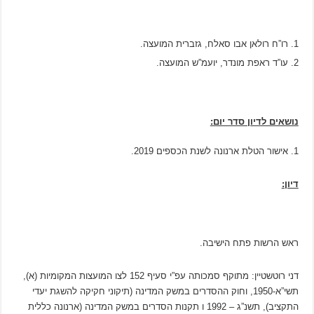
רו”ח רולאן אבו סאלח, גזברית המועצה.
עו”ד ראפת מונדר, יועמ”ש המועצה.
נושאים לדיון סדר יום:
אישור הטלת ארנונה לשנת הכספים 2019.
דיון:
ראש הרשות פתח הישיבה.
דני רוטשטיין: מתוקף סמכותה עפ”י סעיף 152 לצו המועצות המקומיות (א),
תשי”א-1950, וחוק ההסדרים במשק המדינה (תיקוני חקיקה להשגת יעדי
התקציב), תשנ”ג – 1992 ו תקנות הסדרים במשק המדינה (ארנונה כללית