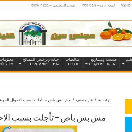
 מועצה
لمحة عامة – מבט כללי
المبنى التنظيمي – מבנה ארגוני
ليم
هندسة ومشاريع
مناقصات
جباية وترخيص المصالح
معلومات 
הנדסה ופרויקטים
מכרזים
גביה ורישוי עסקים
מידע למט
الرئيسية
/
غير مصنف
/
مش بس باص – تأجلت بسبب الاحوال الجوية
مش بس باص – تأجلت بسبب الاحو