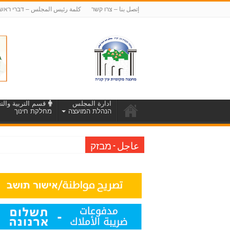
إتصل بنا – צרו קשר
كلمة رئيس المجلس – דברי ראש
ادارة المجلس
قسم التربية والتع
הנהלת המועצה
מחלקת חינוך
عاجل - מבזק