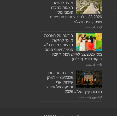
מועד להגשת
הצעות במכרז
פומבי מס’
33.2026 – לביצוע עבודות פיתוח
ושיפוץ בית העלמין
הודעה על הארכת
מועד להגשת
הצעות במכרז כ”א
פנימי/חיצוני פומבי
מס’ 32/2026 לאיוש תפקיד קצין
ביקור סדיר (קב”ס)
מכרז פומבי מס’
35/2026 – למתן
שירותי ארגון
והפקה של אירוע
תרבות קיץ וסל”ע 2026
‏أسبوع واحد مضت
هضبة الجولان ، ميكود 1243200