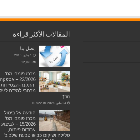
المقالات الأكثر قراءة
إتصل بنا
1 يناير، 2010
12,993
מכרז פומבי מס’
22/2026 – אספקה
והתקנה-הצטיידות
מרחבי למידה לגיל
הרך
24 مايو، 2026
10,522
הודעה על ביטול
מכרז פומבי מס’
15/2026 – לביצוע
עבודות פיתוח,
סלילה ושיקום כביש טבעת שלב ב’