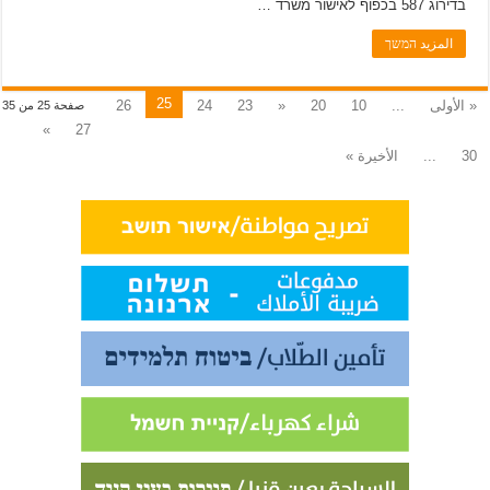
בדירוג 587 בכפוף לאישור משרד …
المزيد המשך
25
« الأولى
...
10
20
«
23
24
26
صفحة 25 من 35
»
27
30
...
الأخيرة »