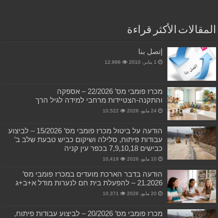
المقالات الأكثر قراءة
إتصل بنا
1 يناير، 2010
12,996
מכרז פומבי מס’ 22/2026 – אספקה
והתקנה-הצטיידות מרחבי למידה לגיל הרך
24 مايو، 2026
10,522
הודעה על ביטול מכרז פומבי מס’ 15/2026 – לביצוע
עבודות פיתוח, סלילה ושיקום כביש טבעת שלב ב’
כבישים 7,9,10,18 בכפר עין קניה
10 مايو، 2026
10,419
הודעה בדבר הארכת מועדים במכרז פומבי מס’
21.2026 – להפעלת בית חם לנערות מודל א+ב+ג
20 مايو، 2026
10,371
מכרז פומבי מס’ 20/2026 – לביצוע עבודות פיתוח,