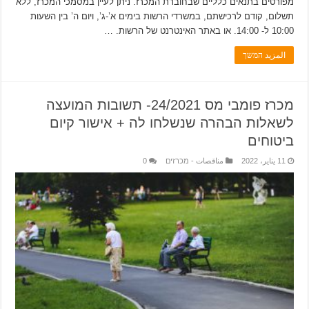
מפורטים בתנאים כלליים שבחוברת המכרז. ניתן לעיין במסמכי המכרז, ללא
תשלום, קודם לרכישתם, במשרדי הרשות בימים א’-ג’, ויום ה’ בין השעות
10:00 ל- 14:00. או באתר האינטרנט של הרשות. …
المزيد המשך
מכרז פומבי מס 24/2021- תשובות המועצה
לשאלות הבהרה שנשלחו לה + אישור קיום
ביטוחים
11 يناير، 2022
مناقصات - מכרזים
0