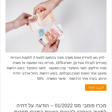
לחץ כאן להורדת טופס משרה פנויה בהתאם לסעיף 3 לתקנות העיריות
(מכרזים לקבלת עובדים), תש”ם-1979, מכריזה בזה המועצה על משרה
פנויה כדלקמן: תואר התפקיד: קניין המועצה תיאור התפקיד: ביצוע רכישות
ומעקב אחר הזמנת הטובין וקבלתם. ביצוע רכישות. ניהול ארכיב יחידת
הרכש. בקרה אחר הרכישות. שיעור המשרה: 50% …
المزيد המשך
מכרז פומבי מס 01/2022 – הודעה על דחיה
למועד האחרון להגשת הצעות במכרז תחרות