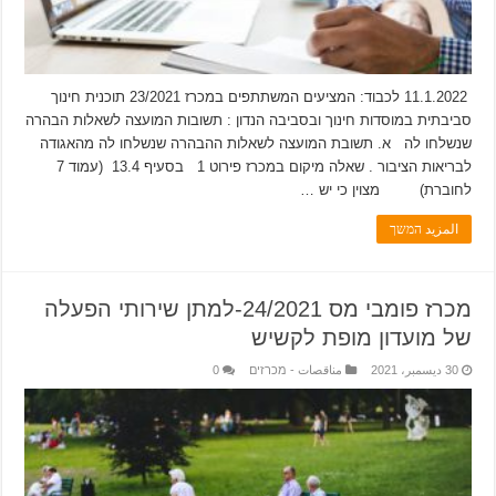
11.1.2022 לכבוד: המציעים המשתתפים במכרז 23/2021 תוכנית חינוך
סביבתית במוסדות חינוך ובסביבה הנדון : תשובות המועצה לשאלות הבהרה
שנשלחו לה א. תשובת המועצה לשאלות ההבהרה שנשלחו לה מהאגודה
לבריאות הציבור . שאלה מיקום במכרז פירוט 1 בסעיף 13.4 (עמוד 7
לחוברת) מצוין כי יש …
المزيد המשך
מכרז פומבי מס 24/2021-למתן שירותי הפעלה
של מועדון מופת לקשיש
30 ديسمبر، 2021
مناقصات - מכרזים
0