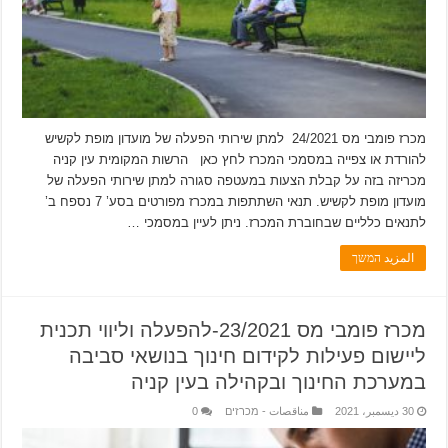
מכרז פומבי מס 24/2021 למתן שירותי הפעלה של מועדון מופת לקשיש
להורדת או צפייה במסמכי המכרז לחץ כאן הרשות המקומית עין קניה
מכריזה בזה על קבלת הצעות במעטפה סגורה למתן שירותי הפעלה של
מועדון מופת לקשיש. תנאי השתתפות במכרז מפורטים בסע’ 7 נספח ב’
לתנאים כלליים שבחוברת המכרז. ניתן לעיין במסמכי …
المزيد המשך
מכרז פומבי מס 23/2021-להפעלה וליווי תכנית
ליישום פעילות לקידום חינוך בנושאי סביבה
במערכת החינוך ובקהילה בעין קניה
30 ديسمبر، 2021
مناقصات - מכרזים
0