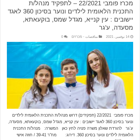
מכרז פומבי 22/2021 – לתפקיד מנהל/ת
התכנית הלאומית לילדים ונוער בסיכון 360 לאגד
יישובים : עין קנייא, מגדל שמס, בוקעאתא,
מסעדה, ע’גר
14 نوفمبر، 2021
مناقصات - מכרזים
0
מכרז פומבי 22/2021 (תפקידים) דרוש מנהל/ת התכנית הלאומית לילדים
ונוער בסיכון 360 לאגד יישובים : עין קנייא, מגדל שמס, בוקעאתא, מסעדה,
ע’גר להורדת שאלון משרה פנויה לחץ כאן המשרה: מנהל/ת התכנית
הלאומית לילדים ונוער בסיכון 360. דירוג: מח”ר 39-41 / חוזה אישי