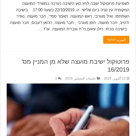
לשמיעת פרוטוקול ישבה לחץ כאן הישיבה נערכה במשרדי המועצה
המקומית עין קניה ביום שלישי ה- 22/10/2019 בשעה 17:00. בישיבה
השתתפו: ואיל מוגרבי, ראש המועצה. תאמר ספדי, חבר מועצה. נאדר
ח’טיב, חבר מועצה. חסן מוגרבי , חבר מועצה. רג’ואן דעבוס, חבר מועצה.
בישיבה נוכחו: רולן עזאם,רו”ח גזברית המועצה. עו”ד …
المزيد המשך
פרוטוקול ישיבת מועצה שלא מן המניין מס’
16/2019
22 أكتوبر، 2019
جلسات المجلس 2019
0