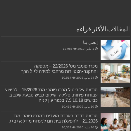
المقالات الأكثر قراءة
إتصل بنا
1 يناير، 2010
12,986
מכרז פומבי מס’ 22/2026 – אספקה
והתקנה-הצטיידות מרחבי למידה לגיל הרך
24 مايو، 2026
10,514
הודעה על ביטול מכרז פומבי מס’ 15/2026 – לביצוע
עבודות פיתוח, סלילה ושיקום כביש טבעת שלב ב’
כבישים 7,9,10,18 בכפר עין קניה
10 مايو، 2026
10,416
הודעה בדבר הארכת מועדים במכרז פומבי מס’
21.2026 – להפעלת בית חם לנערות מודל א+ב+ג
20 مايو، 2026
10,367