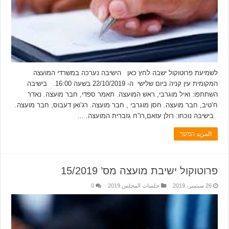
לשמיעת פרוטוקול ישבה לחץ כאן הישיבה נערכה במשרדי המועצה
המקומית עין קניה ביום שלישי ה- 22/10/2019 בשעה 16:00. בישיבה
השתתפו: ואיל מוגרבי, ראש המועצה. תאמר ספדי, חבר מועצה. נאדר
ח’טיב, חבר מועצה. חסן מוגרבי , חבר מועצה. רג’ואן דעבוס, חבר מועצה.
בישיבה נוכחו: רולן עזאם,רו”ח גזברית המועצה. …
المزيد המשך
פרוטוקול ישיבת מועצה מס’ 15/2019
26 سبتمبر، 2019
جلسات المجلس 2019
0