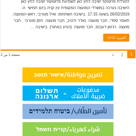
להורדת פרוטוקל ישיבה לחץ כאן לשמיעת פרוטוקול ישיבה לחץ כאן
הישיבה נערכה במשרדי המועצה המקומית עין קניה ביום חמישי ה-
26/02/2019 בשעה 17:15. בישיבה השתתפו: ואיל מוגרבי, ראש המועצה.
תאמר ספדי, חבר מועצה. נאדר ח’טיב, חבר מועצה. חסן מוגרבי , חבר
מועצה. רג’ואן דעבוס, חבר מועצה. (הגיע באחור). בישיבה …
المزيد המשך
1
»
2
صفحة 1 من 2