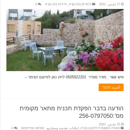
17 مارس، 2021
צימרים בעין קניה
,
תיירות בעין קניה
0
איש קשר : מודר מונדר 0505922201 לחץ כאן למיקום הצימר –
المزيد המשך
הודעה בדבר הפקדת תכנית מתאר מקומית
מס’:256-0797050
15 مارس، 2021
הועדה המקומית לתכנון ובניה
,
إعلانات
,
هندسة ومشاريع - הנדסה ופרויקיטם
0