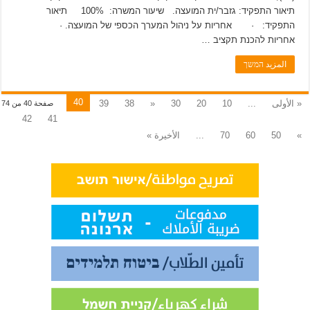
תיאור התפקיד: גזבר/ית המועצה. שיעור המשרה: 100% תיאור
התפקיד: · אחריות על ניהול המערך הכספי של המועצה. ·
אחריות להכנת תקציב …
المزيد המשך
40
« الأولى
...
10
20
30
«
38
39
صفحة 40 من 74
42
41
»
50
60
70
...
الأخيرة »