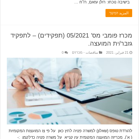
בישיבה נוכחו: רולן עזאם, רו”ח …
المزيد המשך
מכרז פומבי מס’ 05/2021 (תפקידים) – לתפקיד
גזבר/ית המועצה.
21 فبراير، 2021
مناقصات - מכרזים
0
להורדת טופס (שאלון) למשרה פנויה לחץ כאן על פי צו המועצות המקומיות
( א’), מכריזה המועצה המקומית עין קנייא על משרה פנויה כדלקמן :-