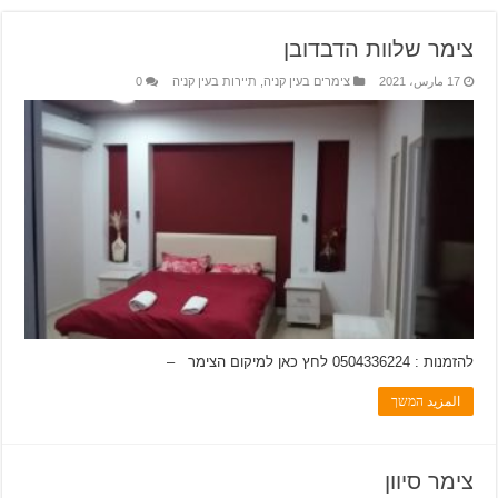
צימר שלוות הדבדובן
17 مارس، 2021
צימרים בעין קניה
,
תיירות בעין קניה
0
להזמנות : 0504336224 לחץ כאן למיקום הצימר –
المزيد המשך
צימר סיוון