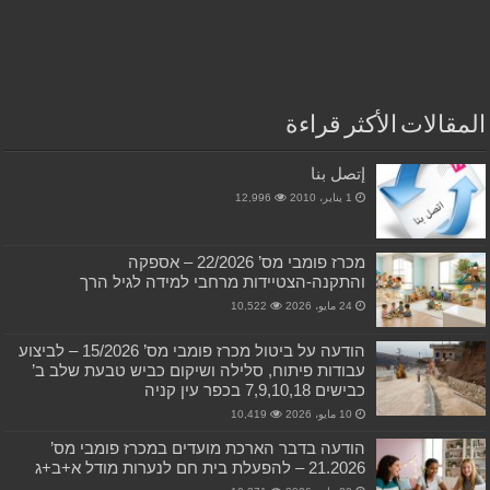
المقالات الأكثر قراءة
إتصل بنا
1 يناير، 2010
12,996
מכרז פומבי מס’ 22/2026 – אספקה
והתקנה-הצטיידות מרחבי למידה לגיל הרך
24 مايو، 2026
10,522
הודעה על ביטול מכרז פומבי מס’ 15/2026 – לביצוע
עבודות פיתוח, סלילה ושיקום כביש טבעת שלב ב’
כבישים 7,9,10,18 בכפר עין קניה
10 مايو، 2026
10,419
הודעה בדבר הארכת מועדים במכרז פומבי מס’
21.2026 – להפעלת בית חם לנערות מודל א+ב+ג