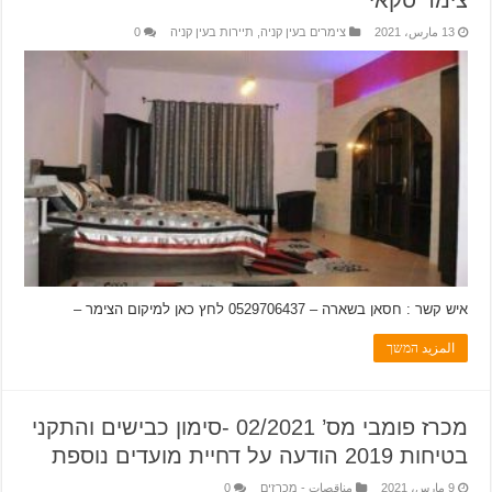
13 مارس، 2021
צימרים בעין קניה
,
תיירות בעין קניה
0
איש קשר : חסאן בשארה – 0529706437 לחץ כאן למיקום הצימר –
المزيد המשך
מכרז פומבי מס’ 02/2021 -סימון כבישים והתקני
בטיחות 2019 הודעה על דחיית מועדים נוספת
9 مارس، 2021
مناقصات - מכרזים
0