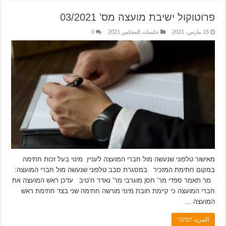
פרוטוקול ישיבת מועצה מס’ 03/2021
15 مارس، 2021
جلسات المجلس 2021
0
מאישור טלפוני שנעשה מול חברי המועצה לעניין מינוי בעל זכות חתימה
במקום חתימת המזכיר במסגרת סבב טלפוני שנעשה מול חברי המועצה:
מר תאמר ספדי מר’ חסן מוגרבי מר’ נאדר ח’טיב עדכן ראש המועצה את
חברי המועצה כי קיימת חובת מינוי מורשה חתימה שני בצד חתימת ראש
המועצה …
المزيد המשך