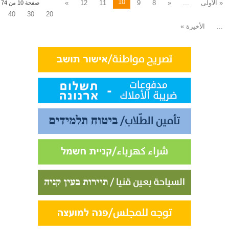
10
« الأولى
...
«
8
9
11
12
»
صفحة 10 من 74
40
30
20
...
الأخيرة »