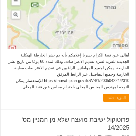
أهالي عين قنية الكرام يسرنا إعلامكم بأنه تم نشر الخارطة الهيكلية
الجديدة للقرية لفترة تقديم الاعتراضات، وذلك لمدة 60 يومًا من تاريخ نشر
الخارطة. يمكن لجميع المواطنين الراغبين في تقديم الاعتراضات معاينة
الخارطة وجميع التفاصيل عبر الرابط المرفق
https://mavat.iplan.gov.il/SV4/1/2005042244/310 للإستفسار يمكن
التوجه لمهندس المجلس المحلي باحترام مجلس عين قنية المحلي
المزيد המשך
פרוטוקול ישיבת מועצה שלא מן המניין מס’
14/2025