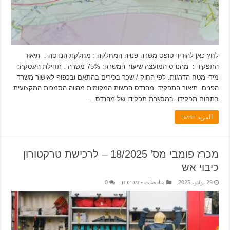
לחץ כאן להוריד טופס משרה פנויה המחלקה : מחלקת הנדסה . תיאור
התפקיד : מהנדס המועצה שיעור המשרה: 75% משרה . תחילת העסקה:
מידי מטח הדרגות: לפי החוק / שכר בכירים בהתאם ובכפוף לאישור משרד
הפנים. תיאור התפקיד: מהנדס הרשות המקומית מהווה הסמכות המקצועית
בתחום תפקידו. במסגרת תפקידו של מהנדס …
المزيد המשך
מכרז פומבי מס’ 18/2025 – לרכישת טרקטורון
כיבוי אש
29 يوليو، 2025
مناقصات - מכרזים
0