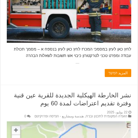
לחץ כאן לעיון במסמכי המכרז לחץ כאן לעיון בנספח א – מסמך תכולת
עבודה ומפרט טכני לטרקטורון כיבוי אש תשובות לשאלות הבהרה
…
المزيد המשך
نشر الخارطة الهيكلية الجديدة للقرية عين قنية
وفترة تقديم اعتراضات لمدة 60 يوم
22 يوليو، 2025
הועדה המקומית לתכנון ובניה
,
هندسة ومشاريع - הנדסה ופרויקיטם
0